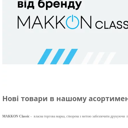
Нові товари в нашому асортимен
МАККОN Classic
– власна торгова марка, створена з метою забезпечити друкуючи 