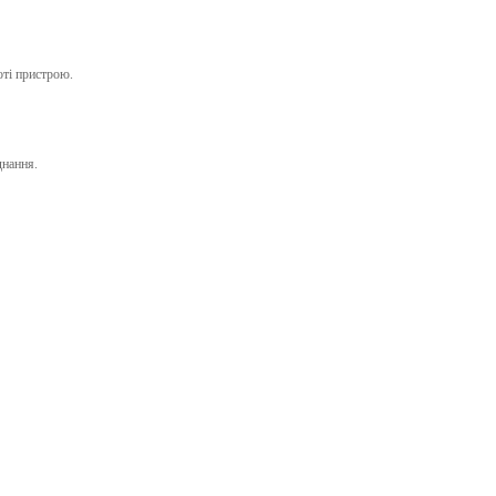
оті пристрою.
днання.