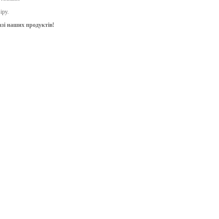
іру.
азі наших продуктів!