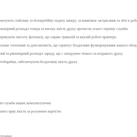
печують стабільну та безперебійну подачу паперу, за винятком застрягання та збої в роб
номірний розподіл тонера та високу якість друку протягом усього терміну служби.
римують чистоту фотовалу, що сприяє тривалій та якісній роботі принтера.
еальне зчеплення та довговічність, що гарантує бездоганне функціонування вашого обла
 та рівномірний розподіл заряду, що є запорукою чіткого та яскравого друку.
отобарабан, забезпечуючи бездоганну якість друку.
рмін служби наших комплектуючих.
ати гарну якість за розумною вартістю.
техніки.