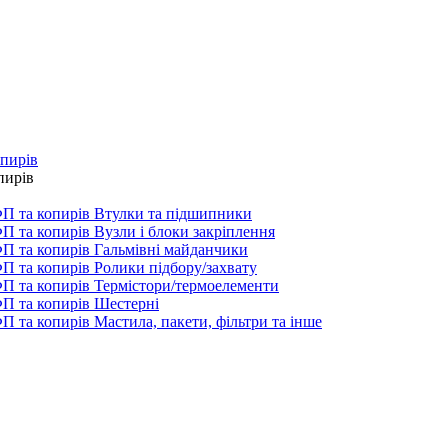
опирів
пирів
Втулки та підшипники
Вузли і блоки закріплення
Гальмівні майданчики
Ролики підбору/захвату
Термістори/термоелементи
Шестерні
Мастила, пакети, фільтри та інше