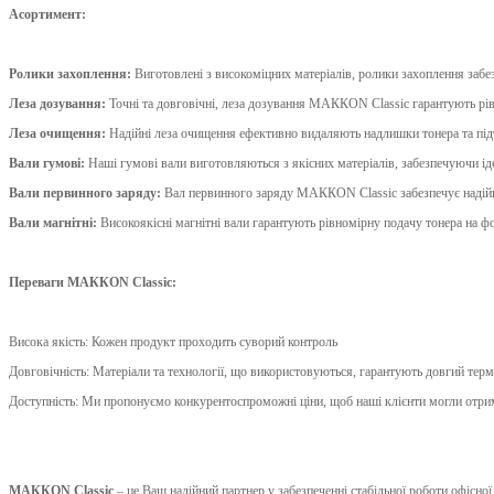
Асортимент:
Ролики захоплення:
Виготовлені з високоміцних матеріалів, ролики захоплення забез
Леза дозування:
Точні та довговічні, леза дозування МАККОN Classic гарантують рів
Леза очищення:
Надійні леза очищення ефективно видаляють надлишки тонера та підт
Вали гумові:
Наші гумові вали виготовляються з якісних матеріалів, забезпечуючи ід
Вали первинного заряду:
Вал первинного заряду МАККОN Classic забезпечує надійний
Вали магнітні:
Високоякісні магнітні вали гарантують рівномірну подачу тонера на ф
Переваги МАККОN Classic:
Висока якість: Кожен продукт проходить суворий контроль
Довговічність: Матеріали та технології, що використовуються, гарантують довгий те
Доступність: Ми пропонуємо конкурентоспроможні ціни, щоб наші клієнти могли отрим
МАККОN Classic
– це Ваш надійний партнер у забезпеченні стабільної роботи офісної 