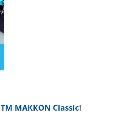
и
ТМ МАККОN Classic
!