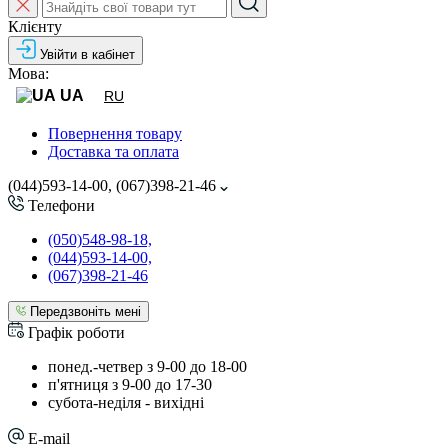
Клієнту
Увійти в кабінет
Мова:
UA
RU
Повернення товару
Доставка та оплата
(044)593-14-00, (067)398-21-46
Телефони
(050)548-98-18,
(044)593-14-00,
(067)398-21-46
Передзвоніть мені
Графік роботи
понед.-четвер з 9-00 до 18-00
п'ятниця з 9-00 до 17-30
cубота-неділя - вихідні
E-mail