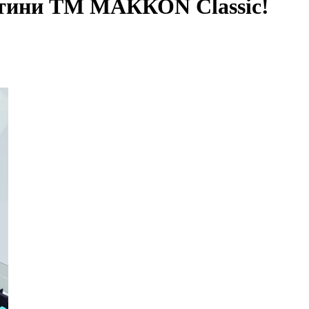
астини ТМ МАККОN Classic!