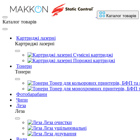
Каталог товарів
Каталог товарів
Картриджі лазерні
Картриджі лазерні
Сумісні картриджі
Порожні картриджі
Тонери
Тонери
Тонер для кольорових принтерів, БФП та 
Тонер для монохромних принтерів, БФП т
Фотобарабани
Чипи
Леза
Леза
Леза очистки
Леза ущільнювальні
Леза дозування
Вали