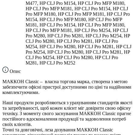
M477, HP CLJ Pro M154, HP CLJ Pro MFP M180,
HP CLJ Pro MFP M181, HP CLJ Pro M154, HP CLJ
Pro MFP M180, HP CLJ Pro MFP M181, HP CLJ Pro
M154, HP CLJ Pro MFP M180, HP CLJ Pro MFP
M181, HP CLJ Pro M154, HP CLJ Pro MFP M180,
HP CLJ Pro MFP M181, HP CLJ Pro M254, HP CLJ
Pro M280, HP CLJ Pro M281, HP CLJ Pro M254, HP
CLJ Pro M280, HP CLJ Pro M281, HP CLJ Pro
M254, HP CLJ Pro M280, HP CLJ Pro M281, HP CLJ
Pro M254, HP CLJ Pro M280, HP CLJ Pro M281, HP
CLJ Pro M254, HP CLJ Pro M280, HP CLJ Pro
M281, HP CLJ Pro M252
Опис
МАККОН Classic – власна торгова марка, створена з метою
забезпечити офісні пристрої доступними по ціні та надійними
комплектуючими.
Наші продукти розробляються з урахуванням стандартів якості
та затребуваності, щоб кожен клієнт міг довірити свою офісну
техніку. З моменту свого заснування МАККОН Classic прагне
постійного вдосконалення продукції та задоволення потреб
своїх клієнтів.
Точні та довговічні, леза дозування МАККОН Classic