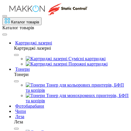
Каталог товарів
Каталог товарів
Картриджі лазерні
Картриджі лазерні
Сумісні картриджі
Порожні картриджі
Тонери
Тонери
Тонер для кольорових принтерів, БФП
та копірів
Тонер для монохромних принтерів, БФП
та копірів
Фотобарабани
Чипи
Леза
Леза