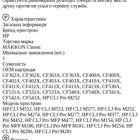
гарантують рівномірний розподіл тонера та високу якість
друку протягом усього терміну служби.
Характеристики
Загальна інформація
Бренд пристрою
HP
Торгова марка
MAKKON Classic
Мінімальне замовлення (шт.)
1
Сумісність
ОЕМ картридж
CF362A, CF362X, CF363A, CF363X, CF400A, CF400X,
CF402A, CF402X, CF403A, CF403X, CF410A, CF410X,
CF411X, CF412A, CF412X, CF413A, CF413X, CF530A,
CF531A, CF532A, CF533A, CF540A, CF540X, CF541A,
CF542A, CF543A, HP CLJ Pro M252
Модель пристрою
HP CLJ M552, HP CLJ M553, HP CLJ M577, HP CLJ Pro M252,
HP CLJ Pro M274, HP CLJ Pro M277, HP CLJ Pro M377, HP CLJ
Pro M452, HP CLJ Pro MFP M477, HP CLJ Pro M154, HP CLJ
Pro MFP M180, HP CLJ Pro MFP M181, HP CLJ Pro M254, HP
CLJ Pro M280, HP CLJ Pro M281
Відгуки