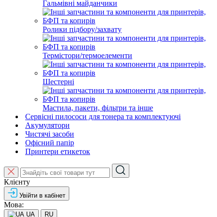
Гальмівні майданчики
Ролики підбору/захвату
Термістори/термоелементи
Шестерні
Мастила, пакети, фільтри та інше
Сервісні пилососи для тонера та комплектуючі
Акумулятори
Чистячі засоби
Офісний папір
Принтери етикеток
Клієнту
Увійти в кабінет
Мова:
UA
RU