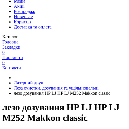
Медіа
Акції
Розпродаж
Новеньке
Корисно
Доставка та оплата
Каталог
Головна
Закладки
0
Порівняти
0
Контакти
Лазерний друк
Леза очистки, дозування та ущільнювальні
лезо дозування HP LJ HP LJ М252 Makkon classic
лезо дозування HP LJ HP LJ
М252 Makkon classic