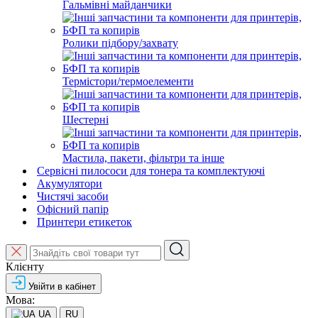
Гальмівні майданчики
Ролики підбору/захвату
Термістори/термоелементи
Шестерні
Мастила, пакети, фільтри та інше
Сервісні пилососи для тонера та комплектуючі
Акумулятори
Чистячі засоби
Офісний папір
Принтери етикеток
Клієнту
Увійти в кабінет
Мова:
UA
RU