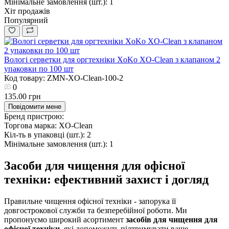
Мінімальне замовлення (шт.):
1
Хіт продажів
Популярний
Вологі серветки для оргтехніки XoKo XO-Clean з клапаном 2
упаковки по 100 шт
Код товару: ZMN-XO-Clean-100-2
0
135.00 грн
Повідомити мене
Бренд пристрою:
Торгова марка:
XO-Clean
Кіл-ть в упаковці (шт.):
2
Мінімальне замовлення (шт.):
1
Засоби для чищення для офісної
техніки: ефективний захист і догляд
Правильне чищення офісної техніки - запорука її
довгострокової служби та безперебійної роботи. Ми
пропонуємо широкий асортимент
засобів для чищення для
офісної техніки
, які допоможуть підтримувати ваше