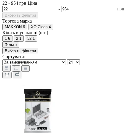
22
-
954
грн
Ціна
-
грн
Виберіть фільтри
Торгова марка
MAKKON
6
XO-Clean
4
Кіл-ть в упаковці (шт.)
1
6
2
1
32
1
Фільтр
Виберіть фільтри
Сортувати: