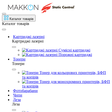
Каталог товарів
Каталог товарів
Картриджі лазерні
Картриджі лазерні
Сумісні картриджі
Порожні картриджі
Тонери
Тонери
Тонер для кольорових принтерів, БФП
та копірів
Тонер для монохромних принтерів, БФП
та копірів
Фотобарабани
Чипи
Леза
Леза