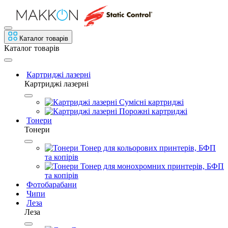
Каталог товарів
Каталог товарів
Картриджі лазерні
Картриджі лазерні
Сумісні картриджі
Порожні картриджі
Тонери
Тонери
Тонер для кольорових принтерів, БФП
та копірів
Тонер для монохромних принтерів, БФП
та копірів
Фотобарабани
Чипи
Леза
Леза