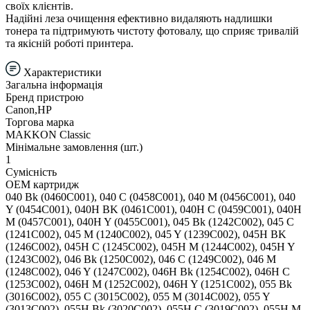
своїх клієнтів.
Надійні леза очищення ефективно видаляють надлишки
тонера та підтримують чистоту фотовалу, що сприяє тривалій
та якісній роботі принтера.
Характеристики
Загальна інформація
Бренд пристрою
Canon,HP
Торгова марка
MAKKON Classic
Мінімальне замовлення (шт.)
1
Сумісність
ОЕМ картридж
040 Bk (0460C001), 040 C (0458C001), 040 M (0456C001), 040
Y (0454C001), 040H BK (0461C001), 040H C (0459C001), 040H
M (0457C001), 040H Y (0455C001), 045 Bk (1242C002), 045 C
(1241C002), 045 M (1240C002), 045 Y (1239C002), 045H BK
(1246C002), 045H C (1245C002), 045H M (1244C002), 045H Y
(1243C002), 046 Bk (1250C002), 046 C (1249C002), 046 M
(1248C002), 046 Y (1247C002), 046H Bk (1254C002), 046H C
(1253C002), 046H M (1252C002), 046H Y (1251C002), 055 Bk
(3016C002), 055 C (3015C002), 055 M (3014C002), 055 Y
(3013C002), 055H Bk (3020C002), 055H C (3019C002), 055H M