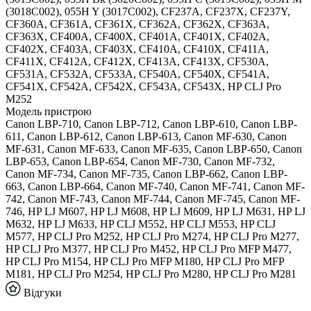
(3018C002), 055H Y (3017C002), CF237A, CF237X, CF237Y,
CF360A, CF361A, CF361X, CF362A, CF362X, CF363A,
CF363X, CF400A, CF400X, CF401A, CF401X, CF402A,
CF402X, CF403A, CF403X, CF410A, CF410X, CF411A,
CF411X, CF412A, CF412X, CF413A, CF413X, CF530A,
CF531A, CF532A, CF533A, CF540A, CF540X, CF541A,
CF541X, CF542A, CF542X, CF543A, CF543X, HP CLJ Pro
M252
Модель пристрою
Canon LBP-710, Canon LBP-712, Canon LBP-610, Canon LBP-
611, Canon LBP-612, Canon LBP-613, Canon MF-630, Canon
MF-631, Canon MF-633, Canon MF-635, Canon LBP-650, Canon
LBP-653, Canon LBP-654, Canon MF-730, Canon MF-732,
Canon MF-734, Canon MF-735, Canon LBP-662, Canon LBP-
663, Canon LBP-664, Canon MF-740, Canon MF-741, Canon MF-
742, Canon MF-743, Canon MF-744, Canon MF-745, Canon MF-
746, HP LJ M607, HP LJ M608, HP LJ M609, HP LJ M631, HP LJ
M632, HP LJ M633, HP CLJ M552, HP CLJ M553, HP CLJ
M577, HP CLJ Pro M252, HP CLJ Pro M274, HP CLJ Pro M277,
HP CLJ Pro M377, HP CLJ Pro M452, HP CLJ Pro MFP M477,
HP CLJ Pro M154, HP CLJ Pro MFP M180, HP CLJ Pro MFP
M181, HP CLJ Pro M254, HP CLJ Pro M280, HP CLJ Pro M281
Відгуки