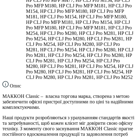
HP CLJ Pro MFP M477, HP CLJ Pro M154, HP CLJ
Pro MFP M180, HP CLJ Pro MFP M181, HP CLJ Pro
M154, HP CLJ Pro MFP M180, HP CLJ Pro MFP
M181, HP CLJ Pro M154, HP CLJ Pro MFP M180,
HP CLJ Pro MFP M181, HP CLJ Pro M154, HP CLJ
Pro MFP M180, HP CLJ Pro MFP M181, HP CLJ Pro
M254, HP CLJ Pro M280, HP CLJ Pro M281, HP CLJ
Pro M254, HP CLJ Pro M280, HP CLJ Pro M281, HP
CLJ Pro M254, HP CLJ Pro M280, HP CLJ Pro
M281, HP CLJ Pro M254, HP CLJ Pro M280, HP CLJ
Pro M281, HP CLJ Pro M254, HP CLJ Pro M280, HP
CLJ Pro M281, HP CLJ Pro M254, HP CLJ Pro
M280, HP CLJ Pro M281, HP CLJ Pro M254, HP CLJ
Pro M280, HP CLJ Pro M281, HP CLJ Pro M254, HP
CLJ Pro M280, HP CLJ Pro M281, HP CLJ Pro M252
Опис
МАККОН Classic – власна торгова марка, створена з метою
забезпечити офісні пристрої доступними по ціні та надійними
комплектуючими.
Наші продукти розробляються з урахуванням стандартів якості
та затребуваності, щоб кожен клієнт міг довірити свою офісну
техніку. З моменту свого заснування МАККОН Classic прагне
постійного вдосконалення продукції та задоволення потреб