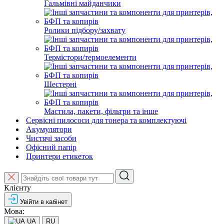
Гальмівні майданчики
Ролики підбору/захвату
Термістори/термоелементи
Шестерні
Мастила, пакети, фільтри та інше
Сервісні пилососи для тонера та комплектуючі
Акумулятори
Чистячі засоби
Офісний папір
Принтери етикеток
Клієнту
Увійти в кабінет
Мова:
UA
RU