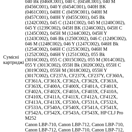
040 Bk (0460C001), 040 C (0458C001), 040 M
(0456C001), 040 Y (0454C001), 040H BK
(0461C001), 040H C (0459C001), 040H M
(0457C001), 040H Y (0455C001), 045 Bk
(1242C002), 045 C (1241C002), 045 M (1240C002),
045 Y (1239C002), 045H BK (1246C002), 045H C
(1245C002), 045H M (1244C002), 045H Y
(1243C002), 046 Bk (1250C002), 046 C (1249C002),
046 M (1248C002), 046 Y (1247C002), 046H Bk
(1254C002), 046H C (1253C002), 046H M
(1252C002), 046H Y (1251C002), 055 Bk
Сумісні
(3016C002), 055 C (3015C002), 055 M (3014C002),
картриджі
055 Y (3013C002), 055H Bk (3020C002), 055H C
(3019C002), 055H M (3018C002), 055H Y
(3017C002), CF237A, CF237X, CF237Y, CF360A,
CF361A, CF361X, CF362A, CF362X, CF363A,
CF363X, CF400A, CF400X, CF401A, CF401X,
CF402A, CF402X, CF403A, CF403X, CF410A,
CF410X, CF411A, CF411X, CF412A, CF412X,
CF413A, CF413X, CF530A, CF531A, CF532A,
CF533A, CF540A, CF540X, CF541A, CF541X,
CF542A, CF542X, CF543A, CF543X, HP CLJ Pro
M252
Canon LBP-710, Canon LBP-712, Canon LBP-710,
Canon LBP-712, Canon LBP-710, Canon LBP-712,