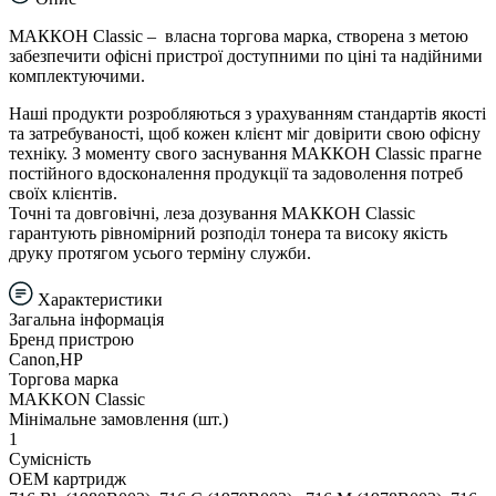
МАККОН Classic – власна торгова марка, створена з метою
забезпечити офісні пристрої доступними по ціні та надійними
комплектуючими.
Наші продукти розробляються з урахуванням стандартів якості
та затребуваності, щоб кожен клієнт міг довірити свою офісну
техніку. З моменту свого заснування МАККОН Classic прагне
постійного вдосконалення продукції та задоволення потреб
своїх клієнтів.
Точні та довговічні, леза дозування МАККОН Classic
гарантують рівномірний розподіл тонера та високу якість
друку протягом усього терміну служби.
Характеристики
Загальна інформація
Бренд пристрою
Canon,HP
Торгова марка
MAKKON Classic
Мінімальне замовлення (шт.)
1
Сумісність
ОЕМ картридж