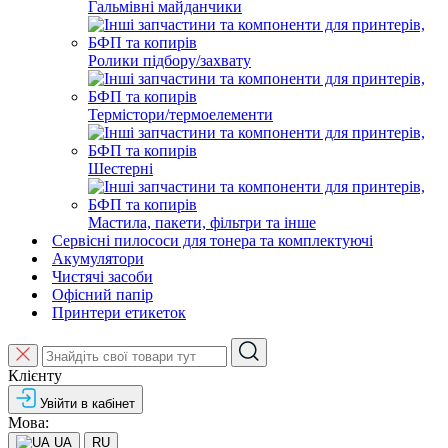
Гальмівні майданчики
Ролики підбору/захвату
Термістори/термоелементи
Шестерні
Мастила, пакети, фільтри та інше
Сервісні пилососи для тонера та комплектуючі
Акумулятори
Чистячі засоби
Офісний папір
Принтери етикеток
Клієнту
Увійти в кабінет
Мова:
UA
RU