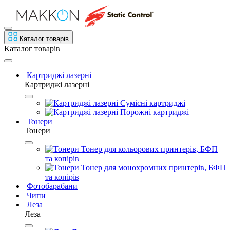
Каталог товарів
Каталог товарів
Картриджі лазерні
Картриджі лазерні
Сумісні картриджі
Порожні картриджі
Тонери
Тонери
Тонер для кольорових принтерів, БФП
та копірів
Тонер для монохромних принтерів, БФП
та копірів
Фотобарабани
Чипи
Леза
Леза