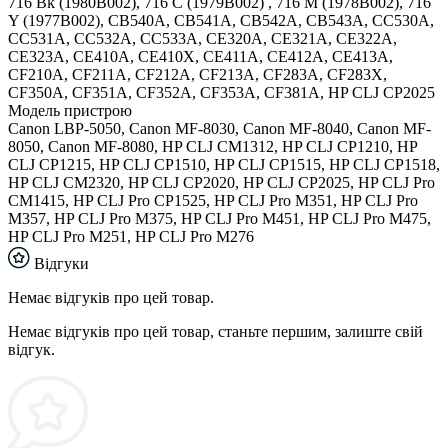
716 Bk (1980B002), 716 C (1979B002) , 716 M (1978B002), 716
Y (1977B002), CB540A, CB541A, CB542A, CB543A, CC530A,
CC531A, CC532A, CC533A, CE320A, CE321A, CE322A,
CE323A, CE410A, CE410X, CE411A, CE412A, CE413A,
CF210A, CF211A, CF212A, CF213A, CF283A, CF283X,
CF350A, CF351A, CF352A, CF353A, CF381A, HP CLJ CP2025
Модель пристрою
Canon LBP-5050, Canon MF-8030, Canon MF-8040, Canon MF-
8050, Canon MF-8080, HP CLJ CM1312, HP CLJ CP1210, HP
CLJ CP1215, HP CLJ CP1510, HP CLJ CP1515, HP CLJ CP1518,
HP CLJ CM2320, HP CLJ CP2020, HP CLJ CP2025, HP CLJ Pro
CM1415, HP CLJ Pro CP1525, HP CLJ Pro M351, HP CLJ Pro
M357, HP CLJ Pro M375, HP CLJ Pro M451, HP CLJ Pro M475,
HP CLJ Pro M251, HP CLJ Pro M276
Відгуки
Немає відгуків про цей товар.
Немає відгуків про цей товар, станьте першим, залиште свій
відгук.