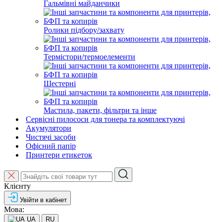
Гальмівні майданчики
Ролики підбору/захвату
Термістори/термоелементи
Шестерні
Мастила, пакети, фільтри та інше
Сервісні пилососи для тонера та комплектуючі
Акумулятори
Чистячі засоби
Офісний папір
Принтери етикеток
Клієнту
Увійти в кабінет
Мова:
UA
RU