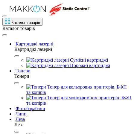
Каталог товарів
Каталог товарів
Картриджі лазерні
Картриджі лазерні
Сумісні картриджі
Порожні картриджі
Тонери
Тонери
Тонер для кольорових принтерів, БФП
та копірів
Тонер для монохромних принтерів, БФП
та копірів
Фотобарабани
Чипи
Леза
Леза