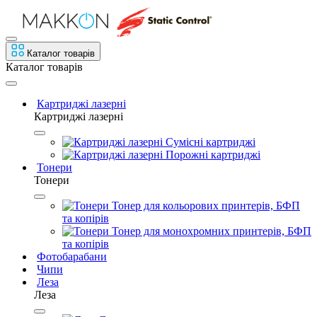
Каталог товарів
Каталог товарів
Картриджі лазерні
Картриджі лазерні
Сумісні картриджі
Порожні картриджі
Тонери
Тонери
Тонер для кольорових принтерів, БФП
та копірів
Тонер для монохромних принтерів, БФП
та копірів
Фотобарабани
Чипи
Леза
Леза