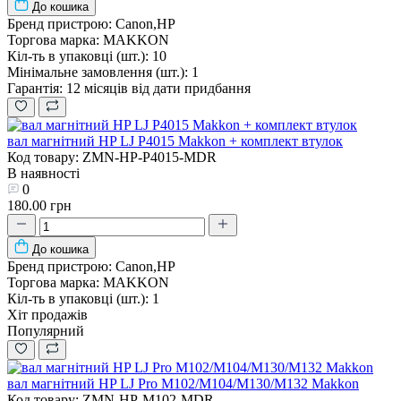
До кошика
Бренд пристрою:
Canon,HP
Торгова марка:
MAKKON
Кіл-ть в упаковці (шт.):
10
Мінімальне замовлення (шт.):
1
Гарантія:
12 місяців від дати придбання
вал магнітний HP LJ P4015 Makkon + комплект втулок
Код товару: ZMN-HP-P4015-MDR
В наявності
0
180.00 грн
До кошика
Бренд пристрою:
Canon,HP
Торгова марка:
MAKKON
Кіл-ть в упаковці (шт.):
1
Хіт продажів
Популярний
вал магнітний HP LJ Pro M102/M104/M130/M132 Makkon
Код товару: ZMN-HP-M102-MDR