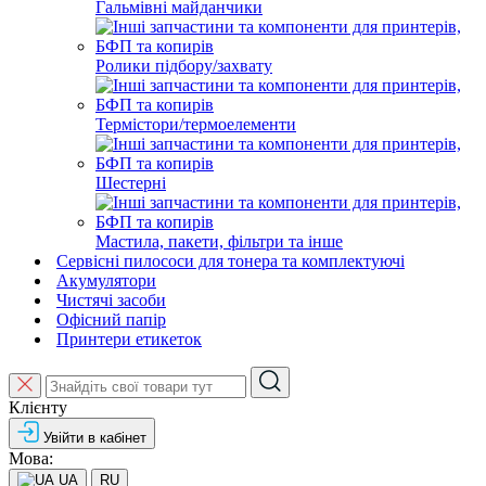
Гальмівні майданчики
Ролики підбору/захвату
Термістори/термоелементи
Шестерні
Мастила, пакети, фільтри та інше
Сервісні пилососи для тонера та комплектуючі
Акумулятори
Чистячі засоби
Офісний папір
Принтери етикеток
Клієнту
Увійти в кабінет
Мова:
UA
RU