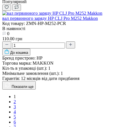
Популярний
вал первинного заряду HP CLJ Pro M252 Makkon
Код товару: ZMN-HP-M252-PCR
В наявності
0
110.00 грн
До кошика
Бренд пристрою:
HP
Торгова марка:
MAKKON
Кіл-ть в упаковці (шт.):
1
Мінімальне замовлення (шт.):
1
Гарантія:
12 місяців від дати придбання
Показати ще
1
2
3
4
5
6