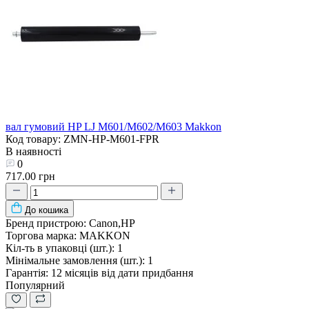
вал гумовий HP LJ M601/M602/M603 Makkon
Код товару: ZMN-HP-M601-FPR
В наявності
0
717.00 грн
До кошика
Бренд пристрою:
Canon,HP
Торгова марка:
MAKKON
Кіл-ть в упаковці (шт.):
1
Мінімальне замовлення (шт.):
1
Гарантія:
12 місяців від дати придбання
Популярний