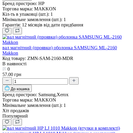
Бренд пристрою:
HP
Торгова марка:
MAKKON
Кіл-ть в упаковці (шт.):
1
Мінімальне замовлення (шт.):
1
Гарантія:
12 місяців від дати придбання
вал магнітний (проявки) оболонка SAMSUNG ML-2160
Makkon
Код товару: ZMN-SAM-2160-MDR
В наявності
0
57.00 грн
До кошика
Бренд пристрою:
Samsung,Xerox
Торгова марка:
MAKKON
Мінімальне замовлення (шт.):
1
Хіт продажів
Популярний