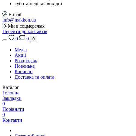
cубота-неділя - вихідні
E-mail
info@makkon.ua
Ми в соцмережах
Перейти до контактів
0
0
0
Медіа
Акції
Розпродаж
Новеньке
Корисно
Доставка та оплата
Каталог
Головна
Закладки
0
Порівняти
0
Контакти
Лазерний друк