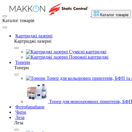
Каталог товарів
Каталог товарів
Картриджі лазерні
Картриджі лазерні
Сумісні картриджі
Порожні картриджі
Тонери
Тонери
Тонер для кольорових принтерів, БФП та 
Тонер для монохромних принтерів, БФП 
Фотобарабани
Чипи
Леза
Леза