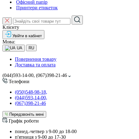
Офісний папір
Принтери етикеток
Клієнту
Увійти в кабінет
Мова:
UA
RU
Повернення товару
Доставка та оплата
(044)593-14-00, (067)398-21-46
Телефони
(050)548-98-18,
(044)593-14-00,
(067)398-21-46
Передзвоніть мені
Графік роботи
понед.-четвер з 9-00 до 18-00
п'ятниця з 9-00 до 17-30