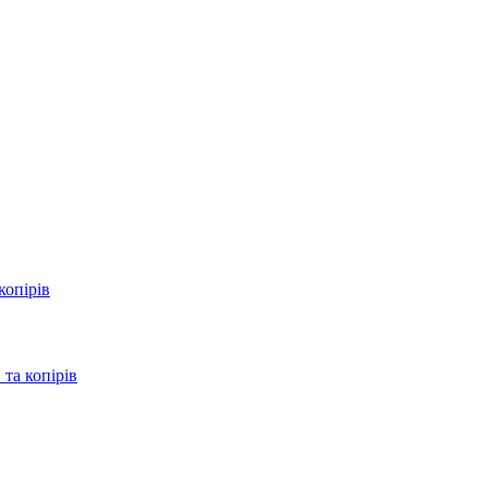
копірів
та копірів