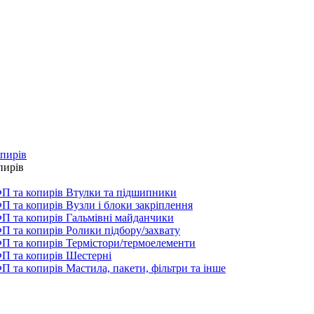
опирів
пирів
Втулки та підшипники
Вузли і блоки закріплення
Гальмівні майданчики
Ролики підбору/захвату
Термістори/термоелементи
Шестерні
Мастила, пакети, фільтри та інше