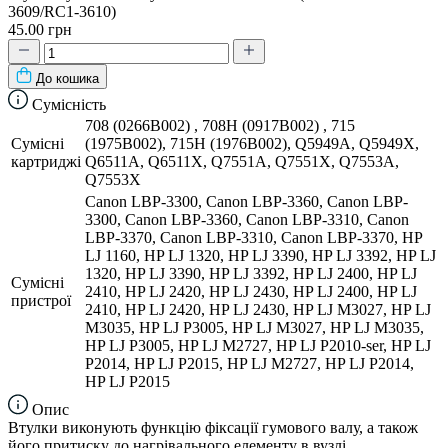
3609/RC1-3610)
45.00 грн
До кошика
Сумісність
708 (0266B002) , 708H (0917B002) , 715
Сумісні
(1975B002), 715H (1976B002), Q5949A, Q5949X,
картриджі
Q6511A, Q6511X, Q7551A, Q7551X, Q7553A,
Q7553X
Canon LBP-3300, Canon LBP-3360, Canon LBP-
3300, Canon LBP-3360, Canon LBP-3310, Canon
LBP-3370, Canon LBP-3310, Canon LBP-3370, HP
LJ 1160, HP LJ 1320, HP LJ 3390, HP LJ 3392, HP LJ
1320, HP LJ 3390, HP LJ 3392, HP LJ 2400, HP LJ
Сумісні
2410, HP LJ 2420, HP LJ 2430, HP LJ 2400, HP LJ
пристрої
2410, HP LJ 2420, HP LJ 2430, HP LJ M3027, HP LJ
M3035, HP LJ P3005, HP LJ M3027, HP LJ M3035,
HP LJ P3005, HP LJ M2727, HP LJ P2010-ser, HP LJ
P2014, HP LJ P2015, HP LJ M2727, HP LJ P2014,
HP LJ P2015
Опис
Втулки виконують функцію фіксації гумового валу, а також
його притиску до нагрівального елементу в вузлі