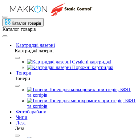
Каталог товарів
Каталог товарів
Картриджі лазерні
Картриджі лазерні
Сумісні картриджі
Порожні картриджі
Тонери
Тонери
Тонер для кольорових принтерів, БФП
та копірів
Тонер для монохромних принтерів, БФП
та копірів
Фотобарабани
Чипи
Леза
Леза