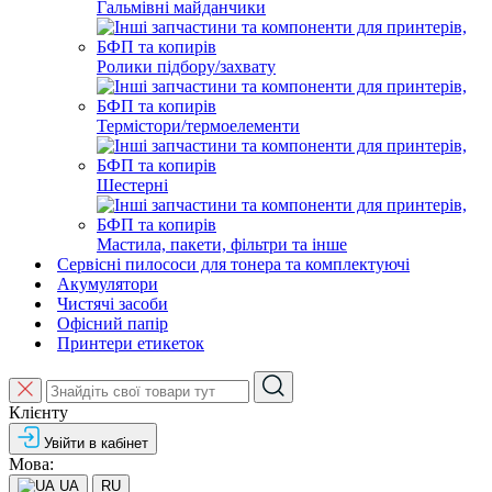
Гальмівні майданчики
Ролики підбору/захвату
Термістори/термоелементи
Шестерні
Мастила, пакети, фільтри та інше
Сервісні пилососи для тонера та комплектуючі
Акумулятори
Чистячі засоби
Офісний папір
Принтери етикеток
Клієнту
Увійти в кабінет
Мова:
UA
RU