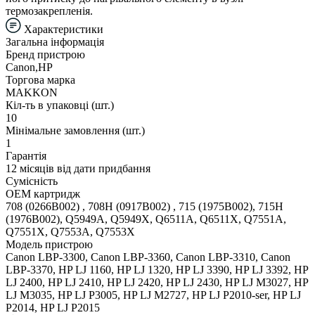
термозакрепленія.
Характеристики
Загальна інформація
Бренд пристрою
Canon,HP
Торгова марка
MAKKON
Кіл-ть в упаковці (шт.)
10
Мінімальне замовлення (шт.)
1
Гарантія
12 місяців від дати придбання
Сумісність
ОЕМ картридж
708 (0266B002) , 708H (0917B002) , 715 (1975B002), 715H
(1976B002), Q5949A, Q5949X, Q6511A, Q6511X, Q7551A,
Q7551X, Q7553A, Q7553X
Модель пристрою
Canon LBP-3300, Canon LBP-3360, Canon LBP-3310, Canon
LBP-3370, HP LJ 1160, HP LJ 1320, HP LJ 3390, HP LJ 3392, HP
LJ 2400, HP LJ 2410, HP LJ 2420, HP LJ 2430, HP LJ M3027, HP
LJ M3035, HP LJ P3005, HP LJ M2727, HP LJ P2010-ser, HP LJ
P2014, HP LJ P2015