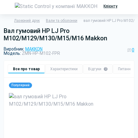
Клієнту
Лазерний друк
Вали та оболонки
вал гумовий HP LJ Pro M102
вал гумовий HP LJ Pro
M102/M129/M130/M15/M16 Makkon
Виробник:
MAKKON
0
Модель:
ZMN-HP-M102-FPR
Все про товар
Характеристики
Відгуки
Питання
0
0
Популярний