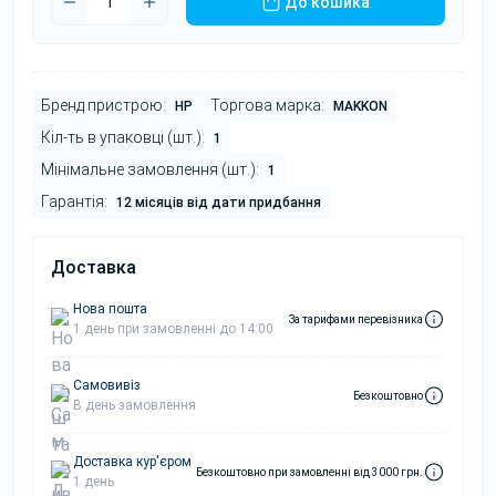
До кошика
Бренд пристрою:
Торгова марка:
HP
MAKKON
Кіл-ть в упаковці (шт.):
1
Мінімальне замовлення (шт.):
1
Гарантія:
12 місяців від дати придбання
Доставка
Нова пошта
За тарифами перевізника
1 день при замовленні до 14:00
Самовивіз
Безкоштовно
В день замовлення
Доставка кур'єром
Безкоштовно при замовленні від 3000 грн.
1 день