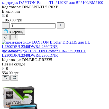
картридж DAYTON Pantum TL-5120XP для BP5100/BM5100
Код товара: DN-PANT-TL5120XP
В наличии
0
1 063.00 грн
В корзину
драм-картридж DAYTON Brother DR-2335 для HL
L2300DR/L2340DWR/L2360DNR
Код товара: DN-BRO-DR2335
Нет на складе
0
554.00 грн