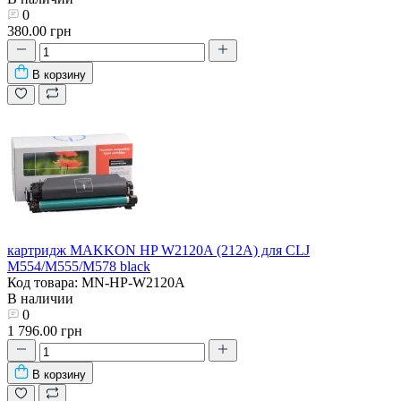
0
380.00 грн
В корзину
картридж MAKKON HP W2120A (212A) для CLJ
M554/M555/M578 black
Код товара: MN-HP-W2120A
В наличии
0
1 796.00 грн
В корзину