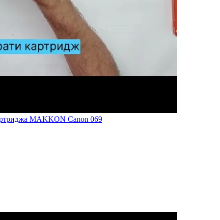
картриджа MAKKON Canon 069