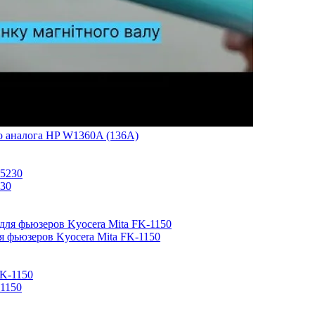
го аналога HP W1360A (136A)
230
я фьюзеров Kyocera Mita FK-1150
-1150