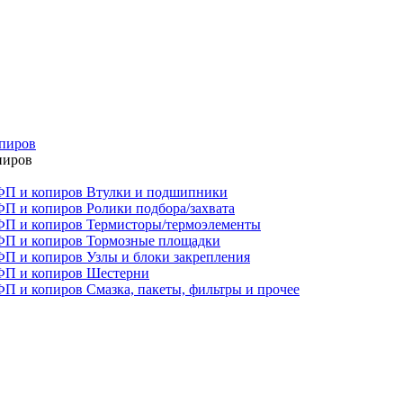
опиров
пиров
Втулки и подшипники
Ролики подбора/захвата
Термисторы/термоэлементы
Тормозные площадки
Узлы и блоки закрепления
Шестерни
Смазка, пакеты, фильтры и прочее