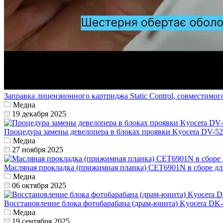
Заправка лицензионного картриджа Static Control, совместимо
Медиа
19 декабря 2025
Процедура замены девелопера в блоках проявки Kyocera DV-5
Медиа
27 ноября 2025
Масляная прокладка (прижимная планка) СЕТ6901N в сборе дл
Медиа
06 октября 2025
Восстановление блока фотобарабана (драм-юнита) Kyocera DK
Медиа
19 сентября 2025