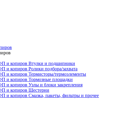
опиров
пиров
Втулки и подшипники
Ролики подбора/захвата
Термисторы/термоэлементы
Тормозные площадки
Узлы и блоки закрепления
Шестерни
Смазка, пакеты, фильтры и прочее