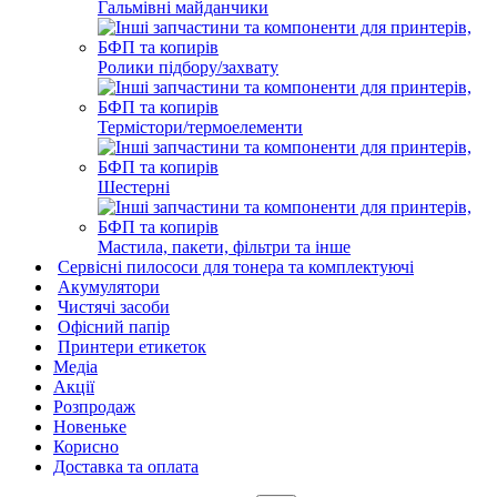
Гальмівні майданчики
Ролики підбору/захвату
Термістори/термоелементи
Шестерні
Мастила, пакети, фільтри та інше
Сервісні пилососи для тонера та комплектуючі
Акумулятори
Чистячі засоби
Офісний папір
Принтери етикеток
Медіа
Акції
Розпродаж
Новеньке
Корисно
Доставка та оплата