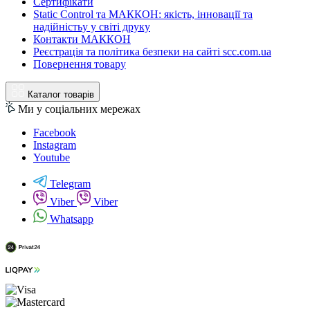
Сертифікати
Static Control та МАККОН: якість, інновації та
надійністьу у світі друку
Контакти МАККОН
Реєстрація та політика безпеки на сайті scc.com.ua
Повернення товару
Каталог товарів
Ми у соціальних мережах
Facebook
Instagram
Youtube
Telegram
Viber
Viber
Whatsapp