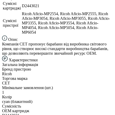
Сумісні
D2443021
картриджі
Ricoh Aficio-MP2554, Ricoh Aficio-MP2555, Ricoh
Aficio-MP3054, Ricoh Aficio-MP3055, Ricoh Aficio-
Сумісні
MP3355, Ricoh Aficio-MP3554, Ricoh Aficio-
пристрої
MP4054, Ricoh Aficio-MP5054, Ricoh Aficio-
MP6054
Опис
Компанія CET пропонує барабани від виробника світового
рівня, що створює високі стандарти виробництва барабанів,
що дозволяють перевершити звичайний ресурс OEM.
Характеристики
Загальна інформація
Бренд пристрою
Ricoh
Торгова марка
CET
Мінімальне замовлення (шт.)
1
Колір
cyan (блакитний)
Сумісність
ОЕМ картридж