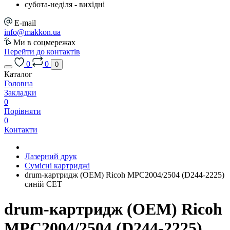
cубота-неділя - вихідні
E-mail
info@makkon.ua
Ми в соцмережах
Перейти до контактів
0
0
0
Каталог
Головна
Закладки
0
Порівняти
0
Контакти
Лазерний друк
Сумісні картриджі
drum-картридж (OEM) Ricoh MPC2004/2504 (D244-2225)
синій CET
drum-картридж (OEM) Ricoh
MPC2004/2504 (D244-2225)