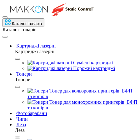
Каталог товарів
Каталог товарів
Картриджі лазерні
Картриджі лазерні
Сумісні картриджі
Порожні картриджі
Тонери
Тонери
Тонер для кольорових принтерів, БФП
та копірів
Тонер для монохромних принтерів, БФП
та копірів
Фотобарабани
Чипи
Леза
Леза