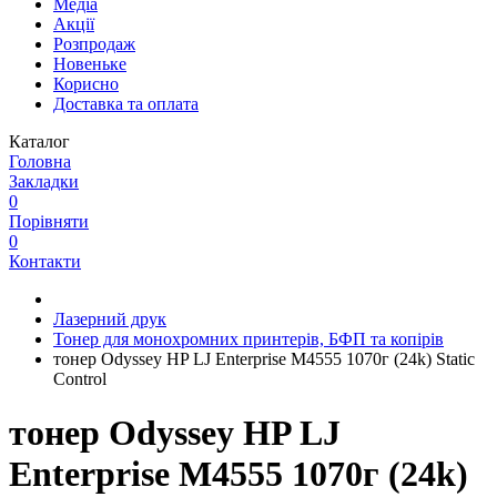
Медіа
Акції
Розпродаж
Новеньке
Корисно
Доставка та оплата
Каталог
Головна
Закладки
0
Порівняти
0
Контакти
Лазерний друк
Тонер для монохромних принтерів, БФП та копірів
тонер Odyssey HP LJ Enterprise M4555 1070г (24k) Static
Control
тонер Odyssey HP LJ
Enterprise M4555 1070г (24k)