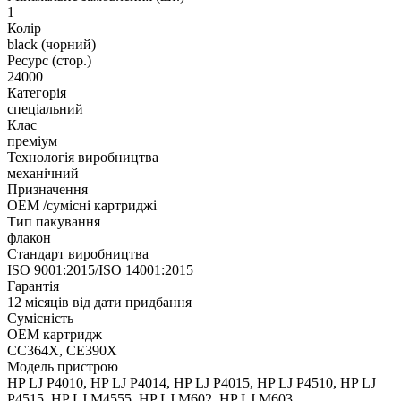
1
Колір
black (чорний)
Ресурс (стор.)
24000
Категорія
спеціальний
Клас
преміум
Технологія виробництва
механічний
Призначення
ОЕМ /сумісні картриджі
Тип пакування
флакон
Стандарт виробництва
ISO 9001:2015/ISO 14001:2015
Гарантія
12 місяців від дати придбання
Сумісність
ОЕМ картридж
CC364X, CE390X
Модель пристрою
HP LJ P4010, HP LJ P4014, HP LJ P4015, HP LJ P4510, HP LJ
P4515, HP LJ M4555, HP LJ M602, HP LJ M603