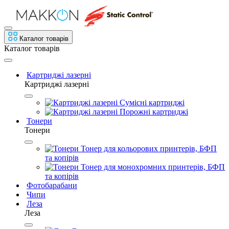
Каталог товарів
Каталог товарів
Картриджі лазерні
Картриджі лазерні
Сумісні картриджі
Порожні картриджі
Тонери
Тонери
Тонер для кольорових принтерів, БФП
та копірів
Тонер для монохромних принтерів, БФП
та копірів
Фотобарабани
Чипи
Леза
Леза