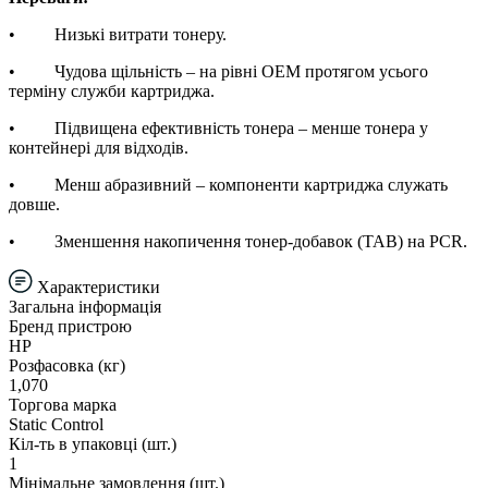
• Низькі витрати тонеру.
• Чудова щільність – на рівні OEM протягом усього
терміну служби картриджа.
• Підвищена ефективність тонера – менше тонера у
контейнері для відходів.
• Менш абразивний – компоненти картриджа служать
довше.
• Зменшення накопичення тонер-добавок (TAB) на PCR.
Характеристики
Загальна інформація
Бренд пристрою
HP
Розфасовка (кг)
1,070
Торгова марка
Static Control
Кіл-ть в упаковці (шт.)
1
Мінімальне замовлення (шт.)