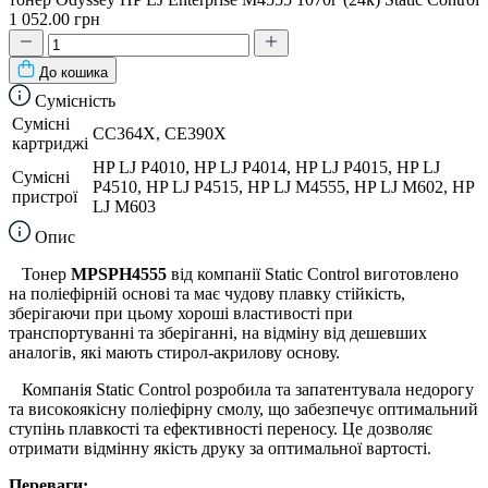
1 052.00 грн
До кошика
Сумісність
Сумісні
CC364X, CE390X
картриджі
HP LJ P4010, HP LJ P4014, HP LJ P4015, HP LJ
Сумісні
P4510, HP LJ P4515, HP LJ M4555, HP LJ M602, HP
пристрої
LJ M603
Опис
Тонер
MPSPH4555
від компанії Static Control виготовлено
на поліефірній основі та має чудову плавку стійкість,
зберігаючи при цьому хороші властивості при
транспортуванні та зберіганні, на відміну від дешевших
аналогів, які мають стирол-акрилову основу.
Компанія Static Control розробила та запатентувала недорогу
та високоякісну поліефірну смолу, що забезпечує оптимальний
ступінь плавкості та ефективності переносу. Це дозволяє
отримати відмінну якість друку за оптимальної вартості.
Переваги: