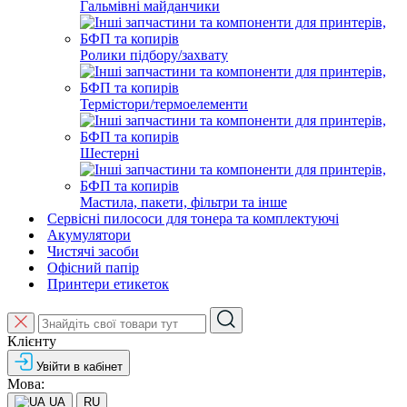
Гальмівні майданчики
Ролики підбору/захвату
Термістори/термоелементи
Шестерні
Мастила, пакети, фільтри та інше
Сервісні пилососи для тонера та комплектуючі
Акумулятори
Чистячі засоби
Офісний папір
Принтери етикеток
Клієнту
Увійти в кабінет
Мова:
UA
RU