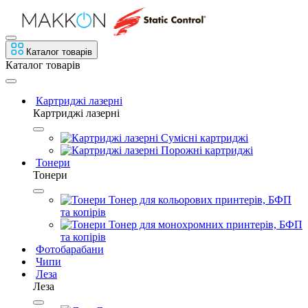
Каталог товарів
Каталог товарів
Картриджі лазерні
Картриджі лазерні
Сумісні картриджі
Порожні картриджі
Тонери
Тонери
Тонер для кольорових принтерів, БФП
та копірів
Тонер для монохромних принтерів, БФП
та копірів
Фотобарабани
Чипи
Леза
Леза