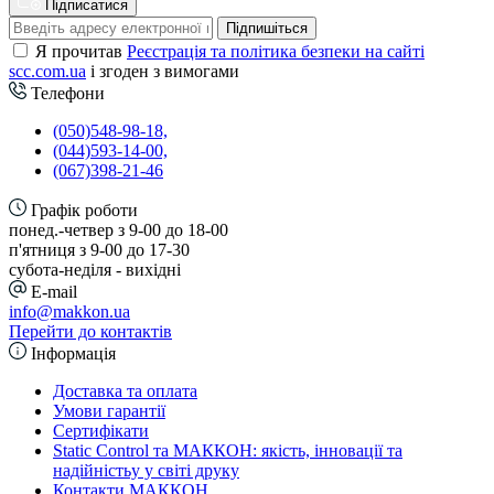
Підписатися
Підпишіться
Я прочитав
Реєстрація та політика безпеки на сайті
scc.com.ua
і згоден з вимогами
Телефони
(050)548-98-18,
(044)593-14-00,
(067)398-21-46
Графік роботи
понед.-четвер з 9-00 до 18-00
п'ятниця з 9-00 до 17-30
cубота-неділя - вихідні
E-mail
info@makkon.ua
Перейти до контактів
Інформація
Доставка та оплата
Умови гарантії
Сертифікати
Static Control та МАККОН: якість, інновації та
надійністьу у світі друку
Контакти МАККОН