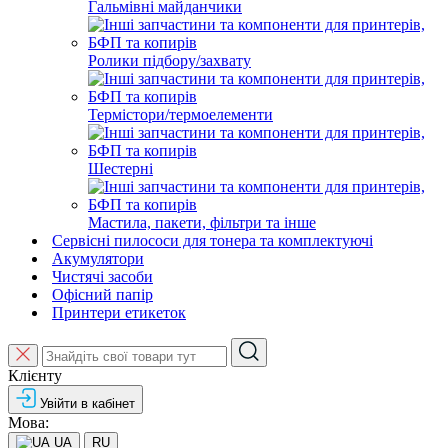
Гальмівні майданчики
Ролики підбору/захвату
Термістори/термоелементи
Шестерні
Мастила, пакети, фільтри та інше
Сервісні пилососи для тонера та комплектуючі
Акумулятори
Чистячі засоби
Офісний папір
Принтери етикеток
Клієнту
Увійти в кабінет
Мова:
UA
RU