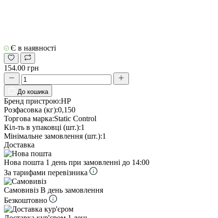
Є в наявності
154.00 грн
До кошика
Бренд пристрою:
HP
Розфасовка (кг):
0,150
Торгова марка:
Static Control
Кіл-ть в упаковці (шт.):
1
Мінімальне замовлення (шт.):
1
Доставка
Нова пошта
1 день при замовленні до 14:00
За тарифами перевізника
Самовивіз
В день замовлення
Безкоштовно
Доставка кур'єром
1 день