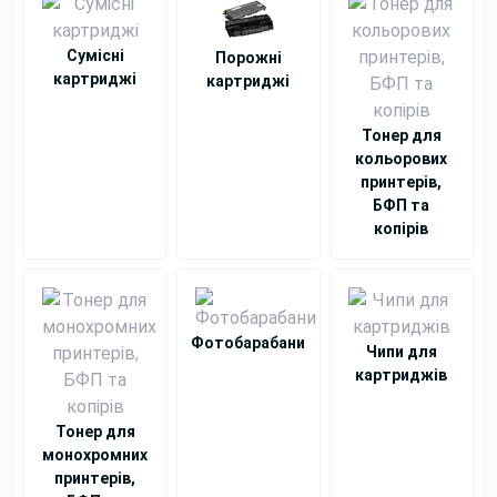
Сумісні
Порожні
картриджі
картриджі
Тонер для
кольорових
принтерів,
БФП та
копірів
Фотобарабани
Чипи для
картриджів
Тонер для
монохромних
принтерів,