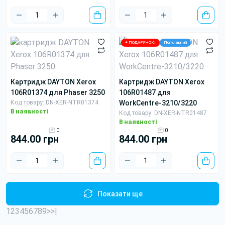
+ ПОДАРУНОК!
Популярний
картридж DAYTON Xerox
картридж DAYTON Xerox
106R01374 для Phaser 3250
106R01487 для
Код товару: DN-XER-NTR01374
WorkCentre-3210/3220
В наявності
Код товару: DN-XER-NTR01487
В наявності
0
0
844.00 грн
844.00 грн
Показати ще
1
2
3
4
5
6
7
8
9
>
>|