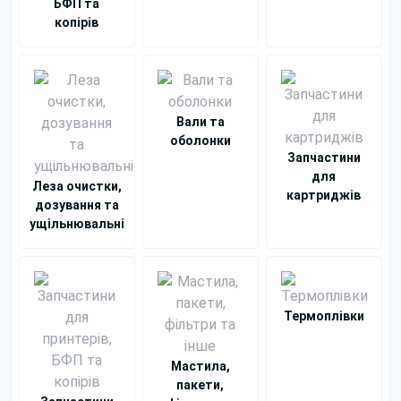
БФП та
копірів
Вали та
оболонки
Запчастини
для
Леза очистки,
картриджів
дозування та
ущільнювальні
Термоплівки
Мастила,
пакети,