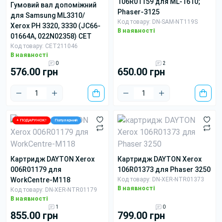
106R01159 для ML-1610;
гумовий вал допоміжний
Phaser-3125
для Samsung ML3310/
Код товару: DN-SAM-NT119S
Xerox PH 3320, 3330 (JC66-
В наявності
01664A, 022N02358) CET
Код товару: CET211046
В наявності
0
2
576.00 грн
650.00 грн
+ ПОДАРУНОК!
Популярний
картридж DAYTON Xerox
картридж DAYTON Xerox
006R01179 для
106R01373 для Phaser 3250
WorkCentre-M118
Код товару: DN-XER-NTR01373
В наявності
Код товару: DN-XER-NTR01179
В наявності
1
0
855.00 грн
799.00 грн