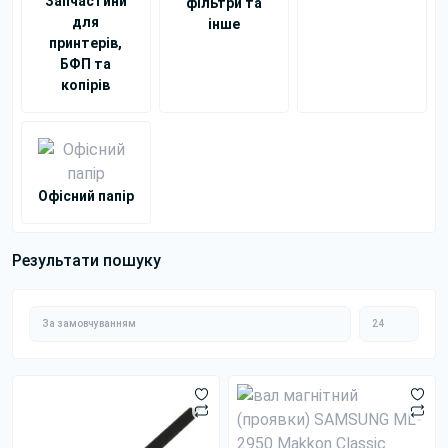
Запчастини
фільтри та
для
інше
принтерів,
БФП та
копірів
Офісний папір
Результати пошуку