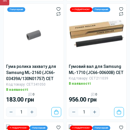
Популярний
+ ПОДАРУНОК!
Популярний
гума ролика захвату для
гумовий вал для Samsung
Samsung ML-2160 (JC66-
ML-1710 (JC66-00600B) CET
03439A/130N01757) CET
Код товару: CET211039
В наявності
Код товару: CET341050
В наявності
0
0
183.00 грн
956.00 грн
+ ПОДАРУНОК!
Популярний
+ ПОДАРУНОК!
Популярний