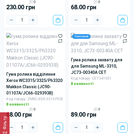
0
0
230.00 грн
68.00 грн
Популярний
гума ролика захвату для
для Samsung ML-3310,
JC73-00340A CET
гума ролика відділення
Код товару: CET341051
Xerox WC3315/3325/Ph3320
В наявності
Makkon Classic (JC90-
01107A/JC66-029393B)
Код товару: ZMNC-XER-3315-PICK
В наявності
0
0
68.00 грн
89.00 грн
Фільтр