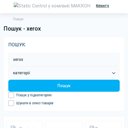
Клієнту
Пошук
Пошук - xerox
ПОШУК:
Пошук
Пошук у підкатегоріях
Шукати в описі товарів