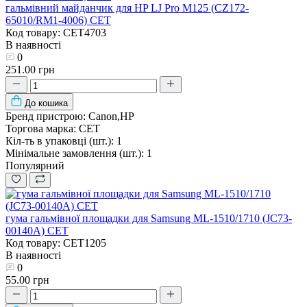
гальмівний майданчик для HP LJ Pro M125 (CZ172-
65010/RM1-4006) CET
Код товару: CET4703
В наявності
0
251.00 грн
До кошика
Бренд пристрою:
Canon,HP
Торгова марка:
CET
Кіл-ть в упаковці (шт.):
1
Мінімальне замовлення (шт.):
1
Популярний
гума гальмівної площадки для Samsung ML-1510/1710 (JC73-
00140A) CET
Код товару: CET1205
В наявності
0
55.00 грн