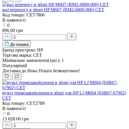
вал переносу в зборі HP M607 (RM2-6800-000) CET
Код товару: CET7866
В наявності
0
890.00 грн
До кошика
Бренд пристрою:
HP
Торгова марка:
CET
Мінімальне замовлення (шт.):
1
Популярний
Доставка до Нова Пошта безкоштовно!
вузол термозакріплення в зборі для HP LJ M604 (E6B67-67902)
CET
Код товару: CET2789
В наявності
0
13 028.00 грн