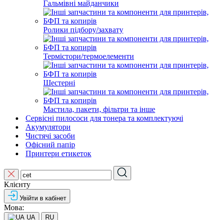
Гальмівні майданчики
Ролики підбору/захвату
Термістори/термоелементи
Шестерні
Мастила, пакети, фільтри та інше
Сервісні пилососи для тонера та комплектуючі
Акумулятори
Чистячі засоби
Офісний папір
Принтери етикеток
Клієнту
Увійти в кабінет
Мова:
UA
RU