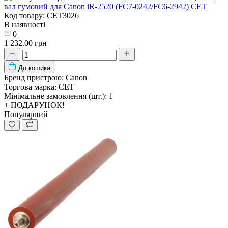
вал гумовий для Canon iR-2520 (FC7-0242/FC6-2942) CET
Код товару: CET3026
В наявності
0
1 232.00 грн
До кошика
Бренд пристрою:
Canon
Торгова марка:
CET
Мінімальне замовлення (шт.):
1
+ ПОДАРУНОК!
Популярний