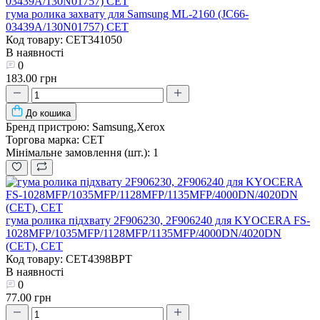
гума ролика захвату для Samsung ML-2160 (JC66-
03439A/130N01757) CET
Код товару: CET341050
В наявності
0
183.00 грн
До кошика
Бренд пристрою:
Samsung,Xerox
Торгова марка:
CET
Мінімальне замовлення (шт.):
1
гума ролика підхвату 2F906230, 2F906240 для KYOCERA FS-
1028MFP/1035MFP/1128MFP/1135MFP/4000DN/4020DN
(CET), CET
Код товару: CET4398BPT
В наявності
0
77.00 грн