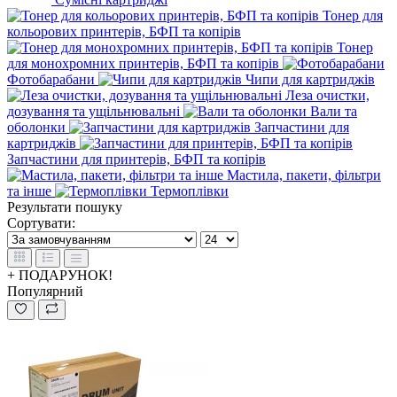
Тонер для
кольорових принтерів, БФП та копірів
Тонер
для монохромних принтерів, БФП та копірів
Фотобарабани
Чипи для картриджів
Леза очистки,
дозування та ущільнювальні
Вали та
оболонки
Запчастини для
картриджів
Запчастини для принтерів, БФП та копірів
Мастила, пакети, фільтри
та інше
Термоплівки
Результати пошуку
Сортувати:
+ ПОДАРУНОК!
Популярний