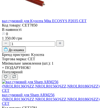
вал гумовий для Kyocera Mita ECOSYS P2035 CET
Код товару: CET7850
В наявності
0
1 350.00 грн
До кошика
Бренд пристрою:
Kyocera
Торгова марка:
CET
Мінімальне замовлення (шт.):
1
+ ПОДАРУНОК!
Популярний
вал гумовий для Sharp ARM256
(NROLR0136QSZZ,NROLR0156QSZZ,NROLR0186QSZZ)
CET
Код товару: CET3781