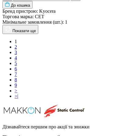
До кошика
Бренд пристрою:
Kyocera
Торгова марка:
CET
Мінімальне замовлення (шт.):
1
Показати ще
1
2
3
4
5
6
7
8
9
>
>|
Дізнавайтеся першим про акції та знижки