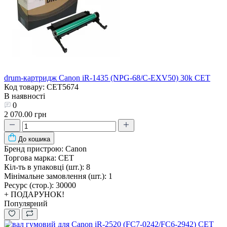
drum-картридж Canon iR-1435 (NPG-68/C-EXV50) 30k CET
Код товару: CET5674
В наявності
0
2 070.00 грн
До кошика
Бренд пристрою:
Canon
Торгова марка:
CET
Кіл-ть в упаковці (шт.):
8
Мінімальне замовлення (шт.):
1
Ресурс (стор.):
30000
+ ПОДАРУНОК!
Популярний