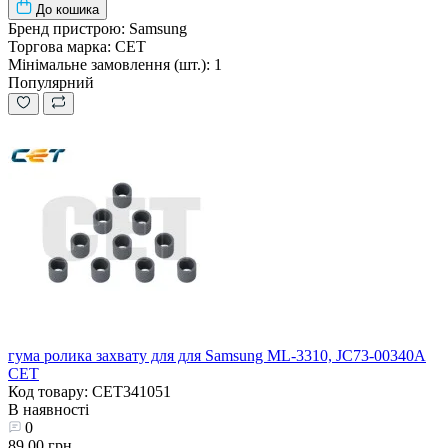
До кошика
Бренд пристрою:
Samsung
Торгова марка:
CET
Мінімальне замовлення (шт.):
1
Популярний
гума ролика захвату для для Samsung ML-3310, JC73-00340A
CET
Код товару: CET341051
В наявності
0
89.00 грн