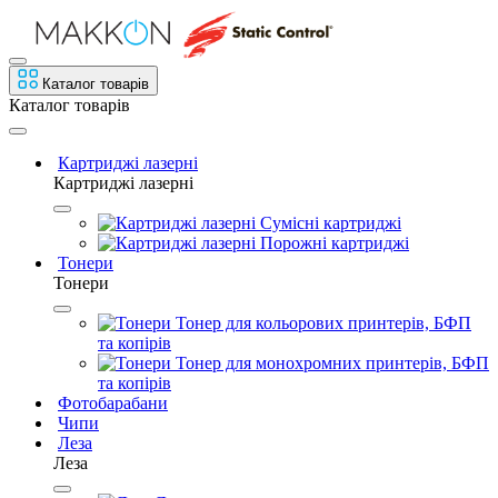
Каталог товарів
Каталог товарів
Картриджі лазерні
Картриджі лазерні
Сумісні картриджі
Порожні картриджі
Тонери
Тонери
Тонер для кольорових принтерів, БФП
та копірів
Тонер для монохромних принтерів, БФП
та копірів
Фотобарабани
Чипи
Леза
Леза