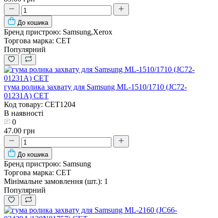
До кошика
Бренд пристрою:
Samsung,Xerox
Торгова марка:
CET
Популярний
гума ролика захвату для Samsung ML-1510/1710 (JC72-
01231A) CET
Код товару: CET1204
В наявності
0
47.00 грн
До кошика
Бренд пристрою:
Samsung
Торгова марка:
CET
Мінімальне замовлення (шт.):
1
Популярний