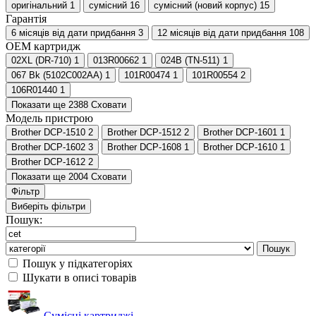
оригінальний
1
сумісний
16
сумісний (новий корпус)
15
Гарантія
6 місяців від дати придбання
3
12 місяців від дати придбання
108
ОЕМ картридж
02XL (DR-710)
1
013R00662
1
024B (TN-511)
1
067 Bk (5102C002AA)
1
101R00474
1
101R00554
2
106R01440
1
Показати ще 2388
Сховати
Модель пристрою
Brother DCP-1510
2
Brother DCP-1512
2
Brother DCP-1601
1
Brother DCP-1602
3
Brother DCP-1608
1
Brother DCP-1610
1
Brother DCP-1612
2
Показати ще 2004
Сховати
Фільтр
Виберіть фільтри
Пошук:
Пошук
Пошук у підкатегоріях
Шукати в описі товарів
Сумісні картриджі