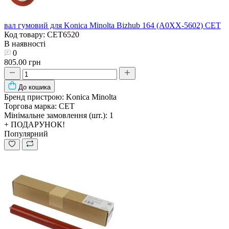
вал гумовий для Konica Minolta Bizhub 164 (A0XX-5602) CET
Код товару: CET6520
В наявності
0
805.00 грн
До кошика
Бренд пристрою:
Konica Minolta
Торгова марка:
CET
Мінімальне замовлення (шт.):
1
+ ПОДАРУНОК!
Популярний