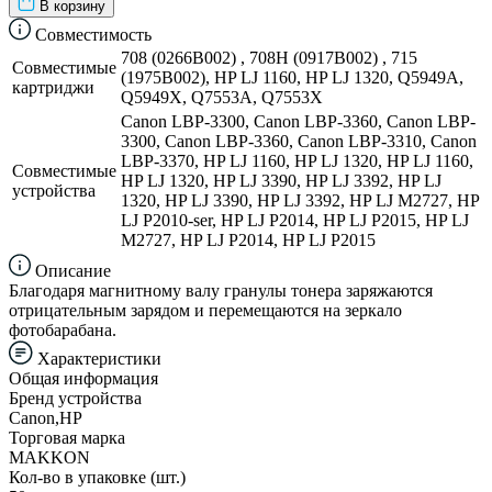
В корзину
Совместимость
708 (0266B002) , 708H (0917B002) , 715
Совместимые
(1975B002), HP LJ 1160, HP LJ 1320, Q5949A,
картриджи
Q5949X, Q7553A, Q7553X
Canon LBP-3300, Canon LBP-3360, Canon LBP-
3300, Canon LBP-3360, Canon LBP-3310, Canon
LBP-3370, HP LJ 1160, HP LJ 1320, HP LJ 1160,
Совместимые
HP LJ 1320, HP LJ 3390, HP LJ 3392, HP LJ
устройства
1320, HP LJ 3390, HP LJ 3392, HP LJ M2727, HP
LJ P2010-ser, HP LJ P2014, HP LJ P2015, HP LJ
M2727, HP LJ P2014, HP LJ P2015
Описание
Благодаря магнитному валу гранулы тонера заряжаются
отрицательным зарядом и перемещаются на зеркало
фотобарабана.
Характеристики
Общая информация
Бренд устройства
Canon,HP
Торговая марка
MAKKON
Кол-во в упаковке (шт.)