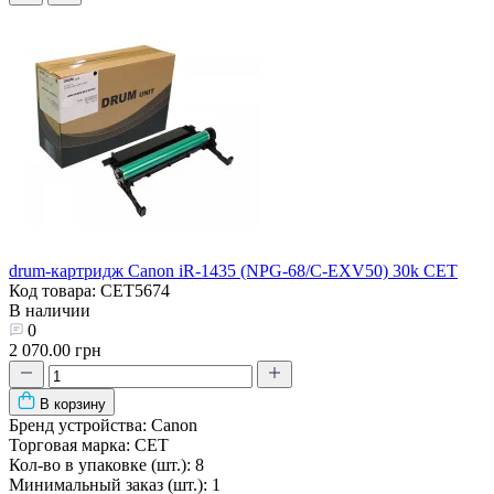
drum-картридж Canon iR-1435 (NPG-68/C-EXV50) 30k CET
Код товара: CET5674
В наличии
0
2 070.00 грн
В корзину
Бренд устройства:
Canon
Торговая марка:
CET
Кол-во в упаковке (шт.):
8
Минимальный заказ (шт.):
1