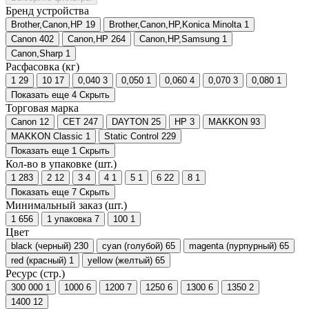
Бренд устройства
Brother,Canon,HP
19
Brother,Canon,HP,Konica Minolta
1
Canon
402
Canon,HP
264
Canon,HP,Samsung
1
Canon,Sharp
1
Расфасовка (кг)
1
29
10
17
0,040
3
0,050
1
0,060
4
0,070
3
0,080
1
Показать еще 4
Скрыть
Торговая марка
Canon
12
CET
247
DAYTON
25
HP
3
MAKKON
93
MAKKON Classic
1
Static Control
229
Показать еще 1
Скрыть
Кол-во в упаковке (шт.)
1
283
2
12
3
4
4
1
5
1
6
22
8
1
Показать еще 7
Скрыть
Минимальный заказ (шт.)
1
656
1 упаковка
7
100
1
Цвет
black (черный)
230
cyan (голубой)
65
magenta (пурпурный)
65
red (красный)
1
yellow (желтый)
65
Ресурс (стр.)
300 000
1
1000
6
1200
7
1250
6
1300
6
1350
2
1400
12