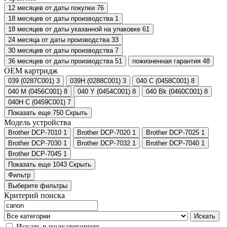
12 месяцев от даты покупки
76
18 месяцев от даты производства
1
18 месяцев от даты указанной на упаковке
61
24 месяца от даты производства
33
30 месяцев от даты производства
7
36 месяцев от даты производства
51
пожизненная гарантия
48
ОЕМ картридж
039 (0287C001)
3
039H (0288C001)
3
040 C (0458C001)
8
040 M (0456C001)
8
040 Y (0454C001)
8
040 Bk (0460C001)
8
040H C (0459C001)
7
Показать еще 750
Скрыть
Модель устройства
Brother DCP-7010
1
Brother DCP-7020
1
Brother DCP-7025
1
Brother DCP-7030
1
Brother DCP-7032
1
Brother DCP-7040
1
Brother DCP-7045
1
Показать еще 1043
Скрыть
Фильтр
Выберите фильтры
Критерий поиска
Искать
Искать в подкатегориях