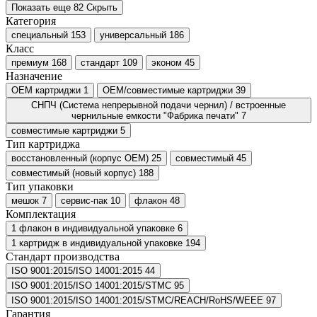
Показать еще 82
Скрыть
Категория
специальный
153
универсальный
186
Класс
премиум
168
стандарт
109
эконом
45
Назначение
ОЕМ картриджи
1
ОЕМ/совместимые картриджи
39
СНПЧ (Система непрерывной подачи чернил) / встроенные
чернильные емкости "Фабрика печати"
7
совместимые картриджи
5
Тип картриджа
восстановленный (корпус ОЕМ)
25
совместимый
45
совместимый (новый корпус)
188
Тип упаковки
мешок
7
сервис-пак
10
флакон
48
Комплектация
1 флакон в индивидуальной упаковке
6
1 картридж в индивидуальной упаковке
194
Стандарт производства
ISO 9001:2015/ISO 14001:2015
44
ISO 9001:2015/ISO 14001:2015/STMC
95
ISO 9001:2015/ISO 14001:2015/STMC/REACH/RoHS/WEEE
97
Гарантия