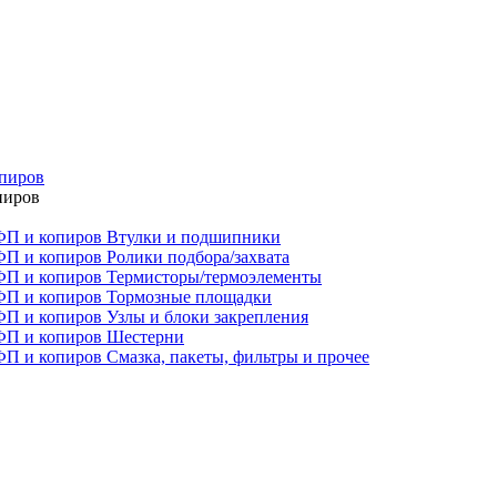
опиров
пиров
Втулки и подшипники
Ролики подбора/захвата
Термисторы/термоэлементы
Тормозные площадки
Узлы и блоки закрепления
Шестерни
Смазка, пакеты, фильтры и прочее