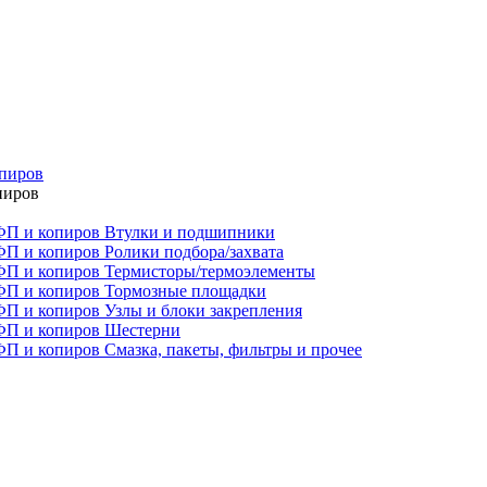
опиров
пиров
Втулки и подшипники
Ролики подбора/захвата
Термисторы/термоэлементы
Тормозные площадки
Узлы и блоки закрепления
Шестерни
Смазка, пакеты, фильтры и прочее