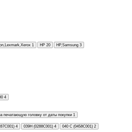
on,Lexmark,Xerox
1
HP
20
HP,Samsung
3
00
4
нтер / 6 месяцев на печатающую головку от даты покупки
1
287C001)
4
039H (0288C001)
4
040 C (0458C001)
2