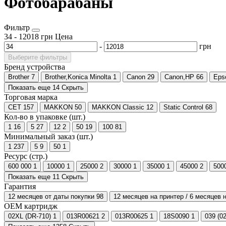
Фотобарабаны
Фильтр
34
-
12018
грн
Цена
-
грн
Выберите фильтры
Бренд устройства
Brother
7
Brother,Konica Minolta
1
Canon
29
Canon,HP
66
Eps
Показать еще 14
Скрыть
Торговая марка
CET
157
MAKKON
50
MAKKON Classic
12
Static Control
68
Кол-во в упаковке (шт.)
1
16
5
27
12
2
50
19
100
81
Минимальный заказ (шт.)
1
237
5
9
50
1
Ресурс (стр.)
600 000
1
10000
1
25000
2
30000
1
35000
1
45000
2
500
Показать еще 11
Скрыть
Гарантия
12 месяцев от даты покупки
98
12 месяцев на при
ОЕМ картридж
02XL (DR-710)
1
013R00621
2
013R00625
1
18S0090
1
039 (0