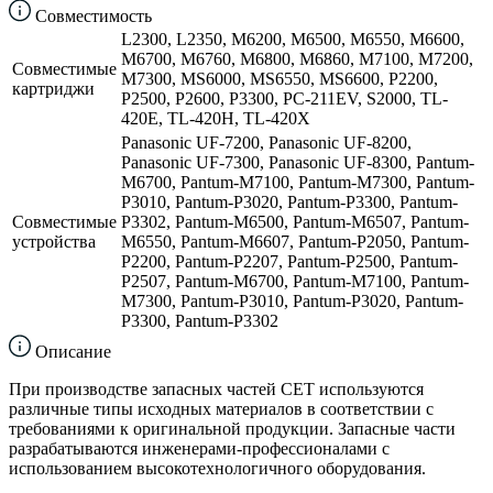
Совместимость
L2300, L2350, M6200, M6500, M6550, M6600,
M6700, M6760, M6800, M6860, M7100, M7200,
Совместимые
M7300, MS6000, MS6550, MS6600, P2200,
картриджи
P2500, P2600, P3300, PC-211EV, S2000, TL-
420E, TL-420H, TL-420X
Panasonic UF-7200, Panasonic UF-8200,
Panasonic UF-7300, Panasonic UF-8300, Pantum-
M6700, Pantum-M7100, Pantum-M7300, Pantum-
P3010, Pantum-P3020, Pantum-P3300, Pantum-
Совместимые
P3302, Pantum-M6500, Pantum-M6507, Pantum-
устройства
M6550, Pantum-M6607, Pantum-P2050, Pantum-
P2200, Pantum-P2207, Pantum-P2500, Pantum-
P2507, Pantum-M6700, Pantum-M7100, Pantum-
M7300, Pantum-P3010, Pantum-P3020, Pantum-
P3300, Pantum-P3302
Описание
При производстве запасных частей CET используются
различные типы исходных материалов в соответствии с
требованиями к оригинальной продукции. Запасные части
разрабатываются инженерами-профессионалами с
использованием высокотехнологичного оборудования.