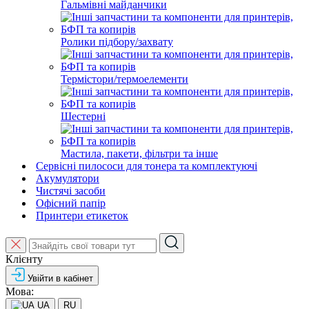
Гальмівні майданчики
Ролики підбору/захвату
Термістори/термоелементи
Шестерні
Мастила, пакети, фільтри та інше
Сервісні пилососи для тонера та комплектуючі
Акумулятори
Чистячі засоби
Офісний папір
Принтери етикеток
Клієнту
Увійти в кабінет
Мова:
UA
RU