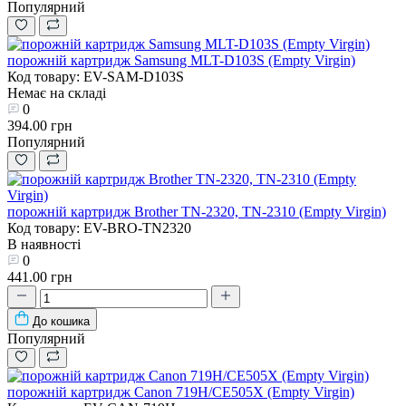
Популярний
порожній картридж Samsung MLT-D103S (Empty Virgin)
Код товару: EV-SAM-D103S
Немає на складі
0
394.00 грн
Популярний
порожній картридж Brother TN-2320, TN-2310 (Empty Virgin)
Код товару: EV-BRO-TN2320
В наявності
0
441.00 грн
До кошика
Популярний
порожній картридж Canon 719H/CE505X (Empty Virgin)