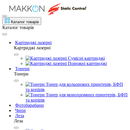
Каталог товарів
Каталог товарів
Картриджі лазерні
Картриджі лазерні
Сумісні картриджі
Порожні картриджі
Тонери
Тонери
Тонер для кольорових принтерів, БФП
та копірів
Тонер для монохромних принтерів, БФП
та копірів
Фотобарабани
Чипи
Леза
Леза