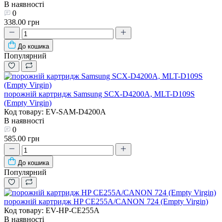
В наявності
0
338.00 грн
До кошика
Популярний
порожній картридж Samsung SCX-D4200A, MLT-D109S
(Empty Virgin)
Код товару: EV-SAM-D4200A
В наявності
0
585.00 грн
До кошика
Популярний
порожній картридж HP CE255A/CANON 724 (Empty Virgin)
Код товару: EV-HP-CE255A
В наявності