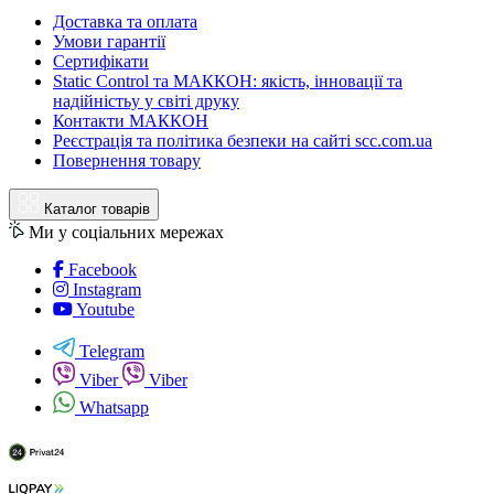
Доставка та оплата
Умови гарантії
Сертифікати
Static Control та МАККОН: якість, інновації та
надійністьу у світі друку
Контакти МАККОН
Реєстрація та політика безпеки на сайті scc.com.ua
Повернення товару
Каталог товарів
Ми у соціальних мережах
Facebook
Instagram
Youtube
Telegram
Viber
Viber
Whatsapp