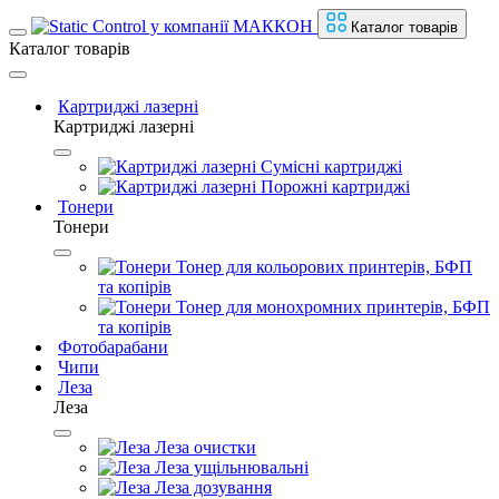
Каталог товарів
Каталог товарів
Картриджі лазерні
Картриджі лазерні
Сумісні картриджі
Порожні картриджі
Тонери
Тонери
Тонер для кольорових принтерів, БФП
та копірів
Тонер для монохромних принтерів, БФП
та копірів
Фотобарабани
Чипи
Леза
Леза
Леза очистки
Леза ущільнювальні
Леза дозування