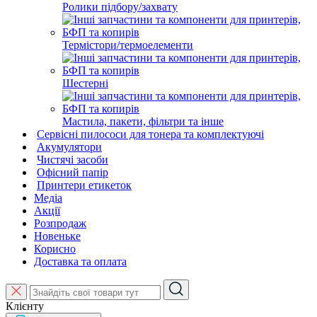
Ролики підбору/захвату
Термістори/термоелементи
Шестерні
Мастила, пакети, фільтри та інше
Сервісні пилососи для тонера та комплектуючі
Акумулятори
Чистячі засоби
Офісний папір
Принтери етикеток
Медіа
Акції
Розпродаж
Новеньке
Корисно
Доставка та оплата
Клієнту