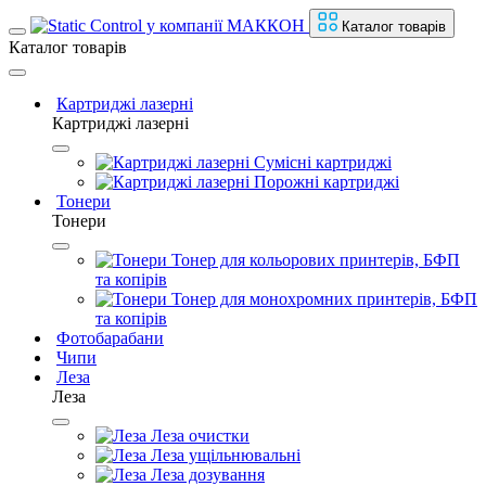
Каталог товарів
Каталог товарів
Картриджі лазерні
Картриджі лазерні
Сумісні картриджі
Порожні картриджі
Тонери
Тонери
Тонер для кольорових принтерів, БФП
та копірів
Тонер для монохромних принтерів, БФП
та копірів
Фотобарабани
Чипи
Леза
Леза
Леза очистки
Леза ущільнювальні
Леза дозування