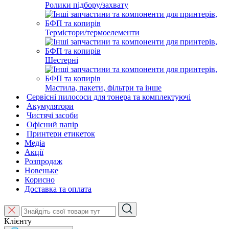
Ролики підбору/захвату
Термістори/термоелементи
Шестерні
Мастила, пакети, фільтри та інше
Сервісні пилососи для тонера та комплектуючі
Акумулятори
Чистячі засоби
Офісний папір
Принтери етикеток
Медіа
Акції
Розпродаж
Новеньке
Корисно
Доставка та оплата
Клієнту