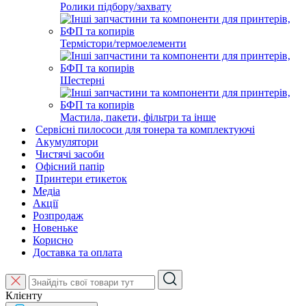
Ролики підбору/захвату
Термістори/термоелементи
Шестерні
Мастила, пакети, фільтри та інше
Сервісні пилососи для тонера та комплектуючі
Акумулятори
Чистячі засоби
Офісний папір
Принтери етикеток
Медіа
Акції
Розпродаж
Новеньке
Корисно
Доставка та оплата
Клієнту