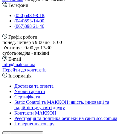
Телефони
(050)548-98-18,
(044)593-14-00,
(067)398-21-46
Графік роботи
понед.-четвер з 9-00 до 18-00
п'ятниця з 9-00 до 17-30
cубота-неділя - вихідні
E-mail
info@makkon.ua
Перейти до контактів
Інформація
Доставка та оплата
Умови гарантії
Сертифікати
Static Control та МАККОН: якість, інновації та
надійністьу у світі друку
Контакти МАККОН
Реєстрація та політика безпеки на сайті scc.com.ua
Повернення товару