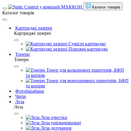
Каталог товарів
Каталог товарів
Картриджі лазерні
Картриджі лазерні
Сумісні картриджі
Порожні картриджі
Тонери
Тонери
Тонер для кольорових принтерів, БФП
та копірів
Тонер для монохромних принтерів, БФП
та копірів
Фотобарабани
Чипи
Леза
Леза
Леза очистки
Леза ущільнювальні
Леза дозування