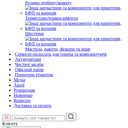
Ролики підбору/захвату
Термістори/термоелементи
Шестерні
Мастила, пакети, фільтри та інше
Сервісні пилососи для тонера та комплектуючі
Акумулятори
Чистячі засоби
Офісний папір
Принтери етикеток
Медіа
Акції
Розпродаж
Новеньке
Корисно
Доставка та оплата
Клієнту