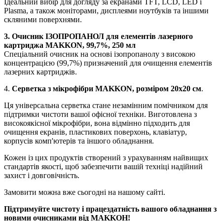
Ідеальний вибір для догляду за екранами TFT, LCD, LED і
Plasma, а також моніторами, дисплеями ноутбуків та іншими
скляними поверхнями.
3. Очисник ІЗОПРОПАНОЛ для елементів лазерного
картриджа MAKKON, 99,7%, 250 мл
Спеціальний очисник на основі ізопропанолу з високою
концентрацією (99,7%) призначений для очищення елементів
лазерних картриджів.
4.
Серветка з мікрофібри MAKKON, розміром 20x20 см
.
Ця універсальна серветка стане незамінним помічником для
підтримки чистоти вашої офісної техніки. Виготовлена з
високоякісної мікрофібри, вона відмінно підходить для
очищення екранів, пластикових поверхонь, клавіатур,
корпусів комп'ютерів та іншого обладнання.
Кожен із цих продуктів створений з урахуванням найвищих
стандартів якості, щоб забезпечити вашій техніці надійний
захист і довговічність.
Замовити можна вже сьогодні на нашому сайті.
Підтримуйте чистоту і працездатність вашого обладнання з
новими очисниками від MAKKOН!