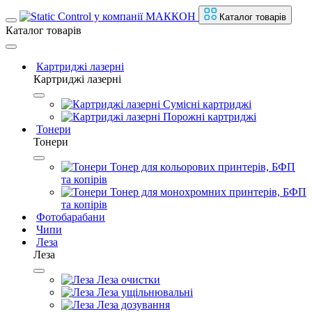
Каталог товарів
Каталог товарів
Картриджі лазерні
Картриджі лазерні
Сумісні картриджі
Порожні картриджі
Тонери
Тонери
Тонер для кольорових принтерів, БФП
та копірів
Тонер для монохромних принтерів, БФП
та копірів
Фотобарабани
Чипи
Леза
Леза
Леза очистки
Леза ущільнювальні
Леза дозування