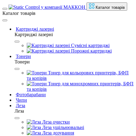
Каталог товарів
Каталог товарів
Картриджі лазерні
Картриджі лазерні
Сумісні картриджі
Порожні картриджі
Тонери
Тонери
Тонер для кольорових принтерів, БФП
та копірів
Тонер для монохромних принтерів, БФП
та копірів
Фотобарабани
Чипи
Леза
Леза
Леза очистки
Леза ущільнювальні
Леза дозування