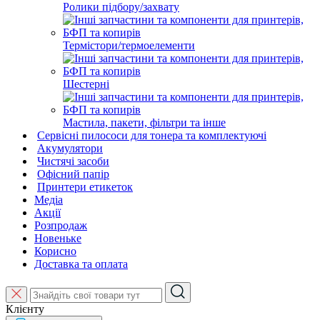
Ролики підбору/захвату
Термістори/термоелементи
Шестерні
Мастила, пакети, фільтри та інше
Сервісні пилососи для тонера та комплектуючі
Акумулятори
Чистячі засоби
Офісний папір
Принтери етикеток
Медіа
Акції
Розпродаж
Новеньке
Корисно
Доставка та оплата
Клієнту