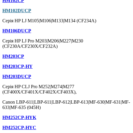
HM102CP
HM102DUCP
Серія HP LJ M105|M106|M133|M134 (CF234A)
HM106DUCP
Серія HP LJ Pro M203|M206|M227|M230
(CF230A/CF230X/CF232A)
HM203CP
HM203CP-HY
HM203DUCP
Серія HP CLJ Pro M252|M274|M277
(CF400X/CF401X/CF402X/CF403X),
Canon LBP-611|LBP-611|LBP-612|LBP-613|MF-630|MF-631|MF-
633|MF-635 (045H)
HM252CP-HYK
HM252CP-HYC