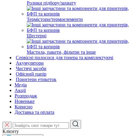
Ролики підбору/захвату
Термістори/термоелементи
Шестерні
Мастила, пакети, фільтри та інше
Сервісні пилососи для тонера та комплектуючі
Акумулятори
Чистячі засоби
Офісний папір
Принтери етикеток
Медіа
Акції
Розпродаж
Новеньке
Корисно
Доставка та оплата
Клієнту