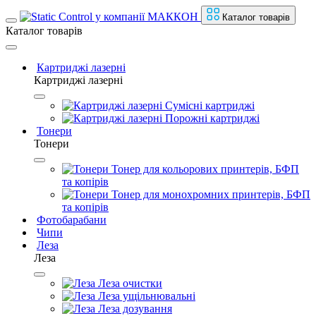
Каталог товарів
Каталог товарів
Картриджі лазерні
Картриджі лазерні
Сумісні картриджі
Порожні картриджі
Тонери
Тонери
Тонер для кольорових принтерів, БФП
та копірів
Тонер для монохромних принтерів, БФП
та копірів
Фотобарабани
Чипи
Леза
Леза
Леза очистки
Леза ущільнювальні
Леза дозування