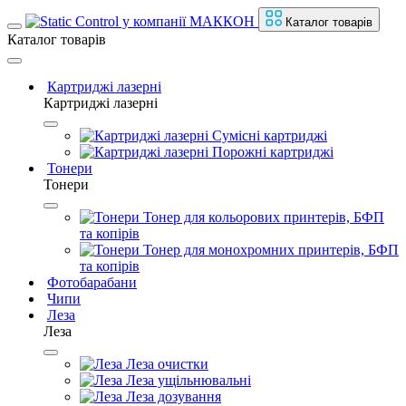
Каталог товарів
Каталог товарів
Картриджі лазерні
Картриджі лазерні
Сумісні картриджі
Порожні картриджі
Тонери
Тонери
Тонер для кольорових принтерів, БФП
та копірів
Тонер для монохромних принтерів, БФП
та копірів
Фотобарабани
Чипи
Леза
Леза
Леза очистки
Леза ущільнювальні
Леза дозування