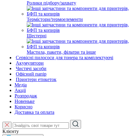
Ролики підбору/захвату
Термістори/термоелементи
Шестерні
Мастила, пакети, фільтри та інше
Сервісні пилососи для тонера та комплектуючі
Акумулятори
Чистячі засоби
Офісний папір
Принтери етикеток
Медіа
Акції
Розпродаж
Новеньке
Корисно
Доставка та оплата
Клієнту