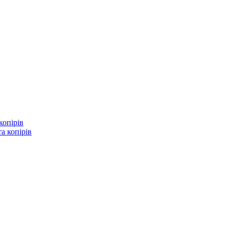
копірів
а копірів