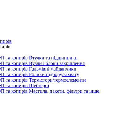
опирів
пирів
Втулки та підшипники
Вузли і блоки закріплення
Гальмівні майданчики
Ролики підбору/захвату
Термістори/термоелементи
Шестерні
Мастила, пакети, фільтри та інше