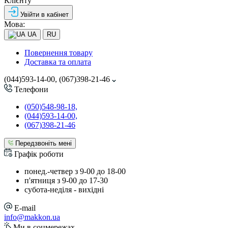
Клієнту
Увійти в кабінет
Мова:
UA
RU
Повернення товару
Доставка та оплата
(044)593-14-00, (067)398-21-46
Телефони
(050)548-98-18,
(044)593-14-00,
(067)398-21-46
Передзвоніть мені
Графік роботи
понед.-четвер з 9-00 до 18-00
п'ятниця з 9-00 до 17-30
cубота-неділя - вихідні
E-mail
info@makkon.ua
Ми в соцмережах