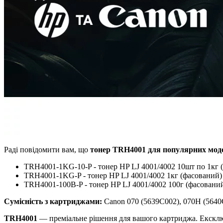
Раді повідомити вам, що
тонер TRH4001 для популярних моделе
TRH4001-1KG-10-P - тонер HP LJ 4001/4002 10шт по 1кг (ф
TRH4001-1KG-P - тонер HP LJ 4001/4002 1кг (фасований) S
TRH4001-100B-P - тонер HP LJ 4001/4002 100г (фасований) 
Сумісність з картриджами:
Canon 070 (5639C002), 070H (56
TRH4001
— преміальне рішення для вашого картриджа. Ексклюз