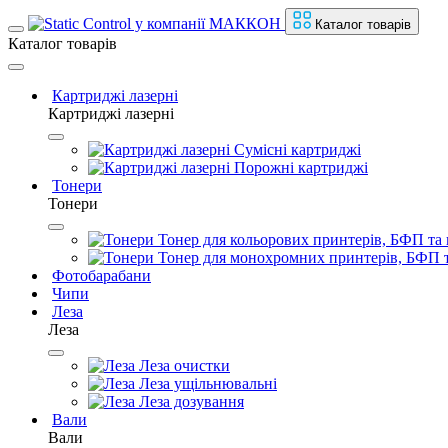
Каталог товарів
Каталог товарів
Картриджі лазерні
Картриджі лазерні
Сумісні картриджі
Порожні картриджі
Тонери
Тонери
Тонер для кольорових принтерів, БФП та 
Тонер для монохромних принтерів, БФП т
Фотобарабани
Чипи
Леза
Леза
Леза очистки
Леза ущільнювальні
Леза дозування
Вали
Вали