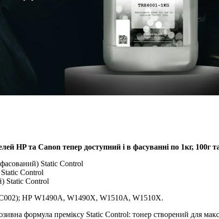
й HP та Canon тепер доступний і в фасуванні по 1кг, 100г та
асований) Static Control
tatic Control
Static Control
40C002); НР W1490A, W1490X, W1510A, W1510X.
ивна формула преміксу Static Control: тонер cтворений для ма