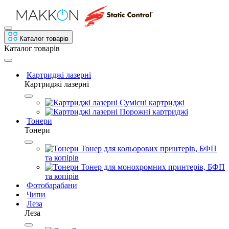
Каталог товарів
Каталог товарів
Картриджі лазерні
Картриджі лазерні
Сумісні картриджі
Порожні картриджі
Тонери
Тонери
Тонер для кольорових принтерів, БФП
та копірів
Тонер для монохромних принтерів, БФП
та копірів
Фотобарабани
Чипи
Леза
Леза