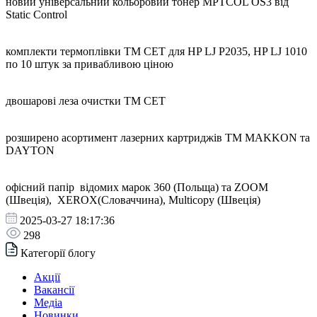
новий універсальний кольоровий тонер MPTCOL OS3 від
Static Control
комплекти термоплівки ТМ CET для HP LJ P2035, HP LJ 1010
по 10 штук за привабливою ціною
двошарові леза очистки ТМ СЕТ
розширено асортимент лазерних картриджів ТМ MAKKON та
DAYTON
офісний папір відомих марок 360 (Польща) та ZOOM
(Швеція), XEROX(Словаччина), Multicopy (Швеція)
2025-03-27 18:17:36
298
Категорії блогу
Акції
Вакансії
Медіа
Новинки