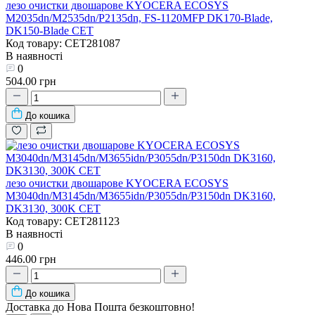
лезо очистки двошарове KYOCERA ECOSYS
M2035dn/M2535dn/P2135dn, FS-1120MFP DK170-Blade,
DK150-Blade CET
Код товару: CET281087
В наявності
0
504.00 грн
До кошика
лезо очистки двошарове KYOCERA ECOSYS
M3040dn/M3145dn/M3655idn/P3055dn/P3150dn DK3160,
DK3130, 300K CET
Код товару: CET281123
В наявності
0
446.00 грн
До кошика
Доставка до Нова Пошта безкоштовно!