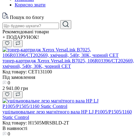
Корисно знати
Пошук по блогу
Рекомендовані товари
+ ПОДАРУНОК!
тонер-картридж Xerox VersaLink B7025, 106R03396/CT202669,
хмічний, 540г, 30K, чорний CET
Код товару: CET131100
Під замовлення
0
2 941.00 грн
ущільнювальне лезо магнітного вала HP LJ P1005/P1505/1160
Static Control
Код товару: H1505MRSBLD-2T
В наявності
0