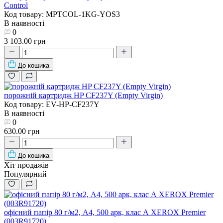
Control
Код товару: MPTCOL-1KG-YOS3
В наявності
0
3 103.00 грн
До кошика
порожній картридж HP CF237Y (Empty Virgin)
Код товару: EV-HP-CF237Y
В наявності
0
630.00 грн
До кошика
Хіт продажів
Популярний
офісний папір 80 г/м2, A4, 500 арк, клас А XEROX Premier
(003R91720)