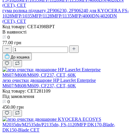
гума ролика підхвату 2F906230, 2F906240 для KYOCERA FS-
1028MFP/1035MFP/1128MFP/1135MFP/4000DN/4020DN
(CET), CET
Код товару: CET4398BPT
В наявності
0
77.00 грн
До кошика
лезо очистки двошарове HP LaserJet Enterprise
M607/M608/M609, CF237, CET, 60K
Код товару: CET281109
Під замовлення
0
450.00 грн