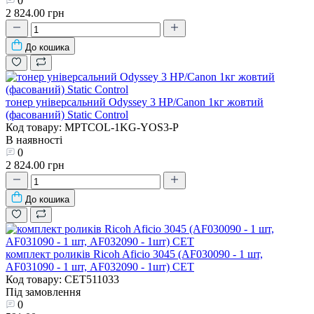
0
2 824.00 грн
До кошика
тонер універсальний Odyssey 3 HP/Canon 1кг жовтий
(фасований) Static Control
Код товару: MPTCOL-1KG-YOS3-P
В наявності
0
2 824.00 грн
До кошика
комплект роликів Ricoh Aficio 3045 (AF030090 - 1 шт,
AF031090 - 1 шт, AF032090 - 1шт) CET
Код товару: CET511033
Під замовлення
0