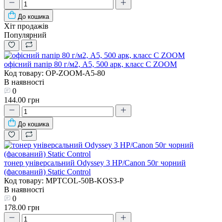
До кошика
Хіт продажів
Популярний
офісний папір 80 г/м2, A5, 500 арк, класc C ZOOM
Код товару: OP-ZOOM-A5-80
В наявності
0
144.00 грн
До кошика
тонер універсальний Odyssey 3 HP/Canon 50г чорний
(фасований) Static Control
Код товару: MPTCOL-50B-KOS3-P
В наявності
0
178.00 грн