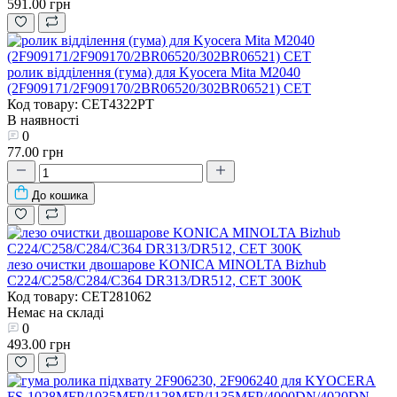
591.00 грн
ролик відділення (гума) для Kyocera Mita M2040
(2F909171/2F909170/2BR06520/302BR06521) CET
Код товару: CET4322PT
В наявності
0
77.00 грн
До кошика
лезо очистки двошарове KONICA MINOLTA Bizhub
C224/C258/C284/C364 DR313/DR512, CET 300K
Код товару: CET281062
Немає на складі
0
493.00 грн