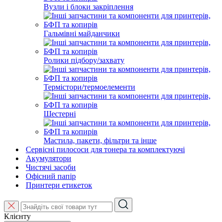
Вузли і блоки закріплення
Гальмівні майданчики
Ролики підбору/захвату
Термістори/термоелементи
Шестерні
Мастила, пакети, фільтри та інше
Сервісні пилососи для тонера та комплектуючі
Акумулятори
Чистячі засоби
Офісний папір
Принтери етикеток
Клієнту