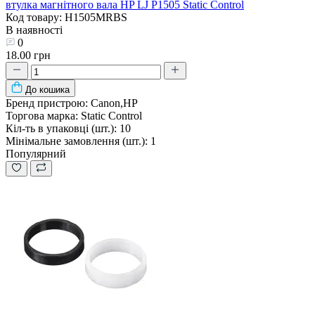
втулка магнітного вала HP LJ P1505 Static Control
Код товару: H1505MRBS
В наявності
0
18.00 грн
До кошика
Бренд пристрою:
Canon,HP
Торгова марка:
Static Control
Кіл-ть в упаковці (шт.):
10
Мінімальне замовлення (шт.):
1
Популярний