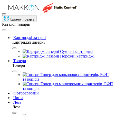
Каталог товарів
Каталог товарів
Картриджі лазерні
Картриджі лазерні
Сумісні картриджі
Порожні картриджі
Тонери
Тонери
Тонер для кольорових принтерів, БФП
та копірів
Тонер для монохромних принтерів, БФП
та копірів
Фотобарабани
Чипи
Леза
Леза