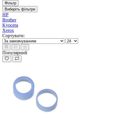
Фільтр
Виберіть фільтри
HP
Brother
Kyocera
Xerox
Сортувати:
Популярний