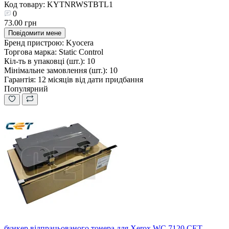
Код товару: KYTNRWSTBTL1
0
73.00 грн
Повідомити мене
Бренд пристрою:
Kyocera
Торгова марка:
Static Control
Кіл-ть в упаковці (шт.):
10
Мінімальне замовлення (шт.):
10
Гарантія:
12 місяців від дати придбання
Популярний
бункер відпрацьованого тонера для Xerox WC 7120 CET