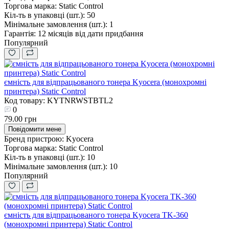
Торгова марка:
Static Control
Кіл-ть в упаковці (шт.):
50
Мінімальне замовлення (шт.):
1
Гарантія:
12 місяців від дати придбання
Популярний
ємність для відпрацьованого тонера Kyocera (монохромні
принтера) Static Control
Код товару: KYTNRWSTBTL2
0
79.00 грн
Повідомити мене
Бренд пристрою:
Kyocera
Торгова марка:
Static Control
Кіл-ть в упаковці (шт.):
10
Мінімальне замовлення (шт.):
10
Популярний
ємність для відпрацьованого тонера Kyocera TK-360
(монохромні принтера) Static Control