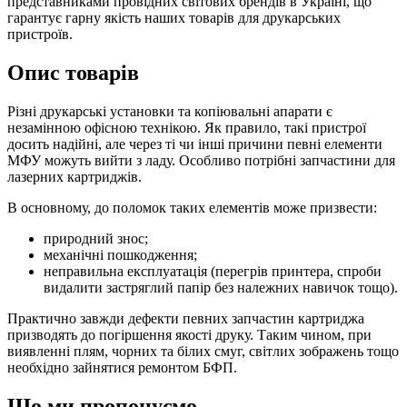
представниками провідних світових брендів в Україні, що
гарантує гарну якість наших товарів для друкарських
пристроїв.
Опис товарів
Різні друкарські установки та копіювальні апарати є
незамінною офісною технікою. Як правило, такі пристрої
досить надійні, але через ті чи інші причини певні елементи
МФУ можуть вийти з ладу. Особливо потрібні запчастини для
лазерних картриджів.
В основному, до поломок таких елементів може призвести:
природний знос;
механічні пошкодження;
неправильна експлуатація (перегрів принтера, спроби
видалити застряглий папір без належних навичок тощо).
Практично завжди дефекти певних запчастин картриджа
призводять до погіршення якості друку. Таким чином, при
виявленні плям, чорних та білих смуг, світлих зображень тощо
необхідно зайнятися ремонтом БФП.
Що ми пропонуємо