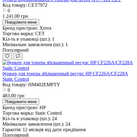
Код товару: CET7972
0
1 241.00 грн
Повідомити мене
Бренд пристрою:
Xerox
Торгова марка:
CET
Кіл-ть в упаковці (шт.):
1
Мінімальне замовлення (шт.):
1
Популярний
бункер для тонера збільшенный ресурс HP CF226A/CF228A
Static Control
Код товару: HM402EMPTY
0
483.00 грн
Повідомити мене
Бренд пристрою:
HP
Торгова марка:
Static Control
Кіл-ть в упаковці (шт.):
24
Мінімальне замовлення (шт.):
24
Гарантія:
12 місяців від дати придбання
Популярний