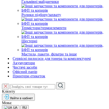
Гальмівні майданчики
Ролики підбору/захвату
Термістори/термоелементи
Шестерні
Мастила, пакети, фільтри та інше
Сервісні пилососи для тонера та комплектуючі
Акумулятори
Чистячі засоби
Офісний папір
Принтери етикеток
Клієнту
Увійти в кабінет
Мова:
UA
RU