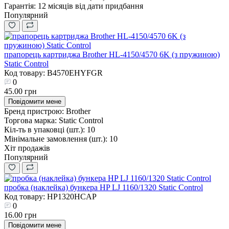
Гарантія:
12 місяців від дати придбання
Популярний
прапорець картриджа Brother HL-4150/4570 6K (з пружиною)
Static Control
Код товару: B4570EHYFGR
0
45.00 грн
Повідомити мене
Бренд пристрою:
Brother
Торгова марка:
Static Control
Кіл-ть в упаковці (шт.):
10
Мінімальне замовлення (шт.):
10
Хіт продажів
Популярний
пробка (наклейка) бункера HP LJ 1160/1320 Static Control
Код товару: HP1320HCAP
0
16.00 грн
Повідомити мене