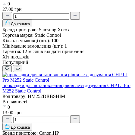
0
27.00 грн
До кошика
Бренд пристрою:
Samsung,Xerox
Торгова марка:
Static Control
Кіл-ть в упаковці (шт.):
100
Мінімальне замовлення (шт.):
1
Гарантія:
12 місяців від дати придбання
Хіт продажів
Популярний
прокладки для встановлення рівня леза дозування CHP LJ Pro
M252 Static Control
Код товару: HM252DRBSHIM
В наявності
0
13.00 грн
До кошика
Бренд пристрою:
Canon,HP