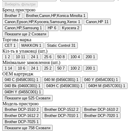
Виберіть фільтри
Бренд пристрою
Brother
7
Brother,Canon,HP,Konica Minolta
1
Canon,Epson,HP,Kyocera,Samsung,Xerox
1
Canon,HP
11
Canon,HP,Samsung
1
HP
6
Kyocera
2
Показати ще 2
Сховати
Торгова марка
CET
1
MAKKON
1
Static Control
31
Кіл-ть в упаковці (шт.)
1
2
10
11
24
1
25
6
50
8
100
4
200
1
Мінімальне замовлення (шт.)
1
14
10
6
24
1
25
2
50
7
100
2
200
1
ОЕМ картридж
040 C (0458C001)
1
040 M (0456C001)
1
040 Y (0454C001)
1
040 Bk (0460C001)
1
040H C (0459C001)
1
040H M (0457C001)
1
040H Y (0455C001)
1
Показати ще 525
Сховати
Модель пристрою
Brother DCP-1510
2
Brother DCP-1512
2
Brother DCP-1610
2
Brother DCP-1612
2
Brother DCP-7010
1
Brother DCP-7020
1
Brother DCP-7025
1
Показати ще 758
Сховати