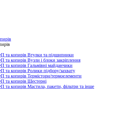
опирів
пирів
Втулки та підшипники
Вузли і блоки закріплення
Гальмівні майданчики
Ролики підбору/захвату
Термістори/термоелементи
Шестерні
Мастила, пакети, фільтри та інше