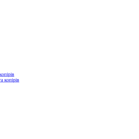
копірів
а копірів