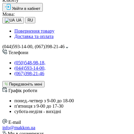
Клієнту
Увійти в кабінет
Мова:
UA
RU
Повернення товару
Доставка та оплата
(044)593-14-00, (067)398-21-46
Телефони
(050)548-98-18,
(044)593-14-00,
(067)398-21-46
Передзвоніть мені
Графік роботи
понед.-четвер з 9-00 до 18-00
п'ятниця з 9-00 до 17-30
cубота-неділя - вихідні
E-mail
info@makkon.ua
Ми в соцмережах