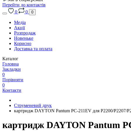
Перейти до контактів
0
0
0
Медіа
Акції
Розпродаж
Новеньке
Корисно
Доставка та оплата
Каталог
Головна
Закладки
0
Порівняти
0
Контакти
Струменевий друк
картридж DAYTON Pantum PC-211EV для P2200/P2207/P
картридж DAYTON Pantum PC