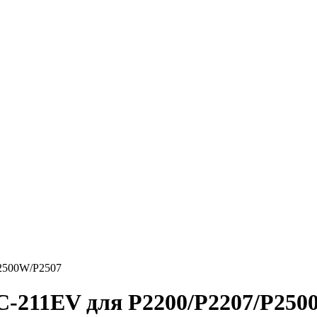
2500W/P2507
-211EV для P2200/P2207/P250