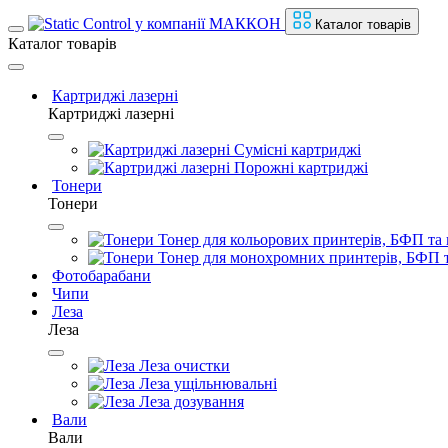
Каталог товарів
Каталог товарів
Картриджі лазерні
Картриджі лазерні
Сумісні картриджі
Порожні картриджі
Тонери
Тонери
Тонер для кольорових принтерів, БФП та 
Тонер для монохромних принтерів, БФП т
Фотобарабани
Чипи
Леза
Леза
Леза очистки
Леза ущільнювальні
Леза дозування
Вали
Вали