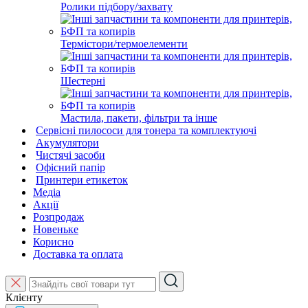
Ролики підбору/захвату
Термістори/термоелементи
Шестерні
Мастила, пакети, фільтри та інше
Сервісні пилососи для тонера та комплектуючі
Акумулятори
Чистячі засоби
Офісний папір
Принтери етикеток
Медіа
Акції
Розпродаж
Новеньке
Корисно
Доставка та оплата
Клієнту