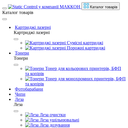
Каталог товарів
Каталог товарів
Картриджі лазерні
Картриджі лазерні
Сумісні картриджі
Порожні картриджі
Тонери
Тонери
Тонер для кольорових принтерів, БФП
та копірів
Тонер для монохромних принтерів, БФП
та копірів
Фотобарабани
Чипи
Леза
Леза
Леза очистки
Леза ущільнювальні
Леза дозування