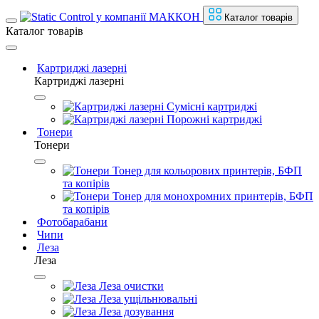
Каталог товарів
Каталог товарів
Картриджі лазерні
Картриджі лазерні
Сумісні картриджі
Порожні картриджі
Тонери
Тонери
Тонер для кольорових принтерів, БФП
та копірів
Тонер для монохромних принтерів, БФП
та копірів
Фотобарабани
Чипи
Леза
Леза
Леза очистки
Леза ущільнювальні
Леза дозування