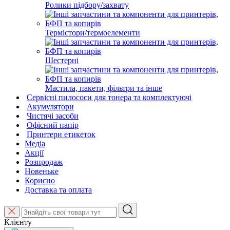
Ролики підбору/захвату
Термістори/термоелементи
Шестерні
Мастила, пакети, фільтри та інше
Сервісні пилососи для тонера та комплектуючі
Акумулятори
Чистячі засоби
Офісний папір
Принтери етикеток
Медіа
Акції
Розпродаж
Новеньке
Корисно
Доставка та оплата
Клієнту