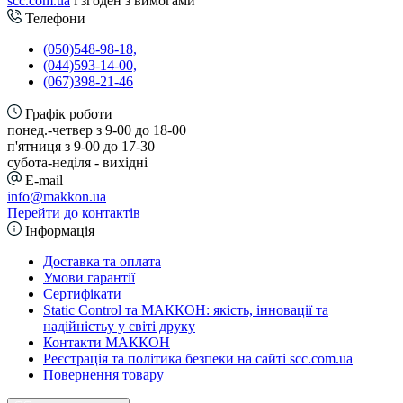
scc.com.ua
і згоден з вимогами
Телефони
(050)548-98-18,
(044)593-14-00,
(067)398-21-46
Графік роботи
понед.-четвер з 9-00 до 18-00
п'ятниця з 9-00 до 17-30
cубота-неділя - вихідні
E-mail
info@makkon.ua
Перейти до контактів
Інформація
Доставка та оплата
Умови гарантії
Сертифікати
Static Control та МАККОН: якість, інновації та
надійністьу у світі друку
Контакти МАККОН
Реєстрація та політика безпеки на сайті scc.com.ua
Повернення товару