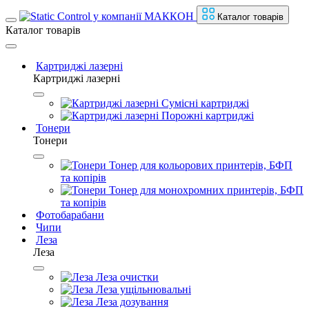
Каталог товарів
Каталог товарів
Картриджі лазерні
Картриджі лазерні
Сумісні картриджі
Порожні картриджі
Тонери
Тонери
Тонер для кольорових принтерів, БФП
та копірів
Тонер для монохромних принтерів, БФП
та копірів
Фотобарабани
Чипи
Леза
Леза
Леза очистки
Леза ущільнювальні
Леза дозування