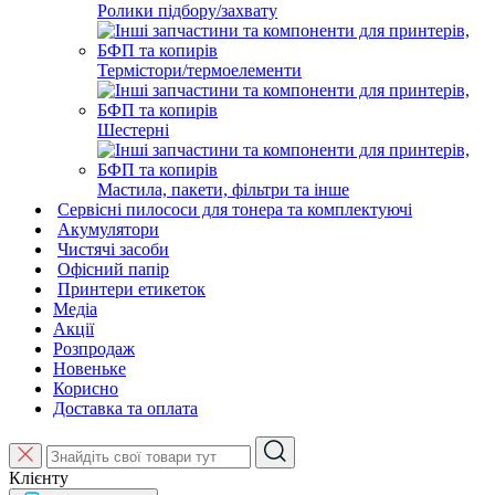
Ролики підбору/захвату
Термістори/термоелементи
Шестерні
Мастила, пакети, фільтри та інше
Сервісні пилососи для тонера та комплектуючі
Акумулятори
Чистячі засоби
Офісний папір
Принтери етикеток
Медіа
Акції
Розпродаж
Новеньке
Корисно
Доставка та оплата
Клієнту